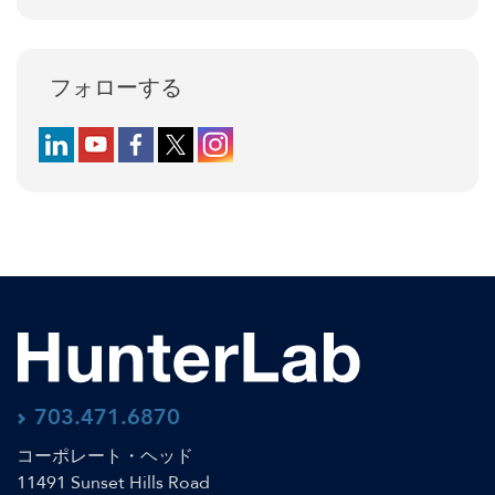
フォローする
Follow us on LinkedIn
Follow us on YouTube
Follow us on Facebook
Follow us on X (formerly Twitter)
Follow us on Instagram
703.471.6870
コーポレート・ヘッド
11491 Sunset Hills Road