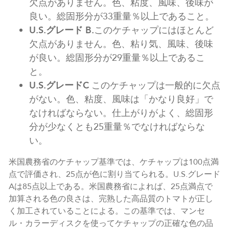
欠点がありません。色、粘度、風味、後味が
良い。総固形分が33重量％以上であること。
U.S.グレード B.
このケチャップにはほとんど
欠点がありません。色、粘り気、風味、後味
が良い。総固形分が29重量％以上であるこ
と。
U.S.グレードC
このケチャップは一般的に欠点
がない。色、粘度、風味は「かなり良好」で
なければならない。仕上がりがよく、総固形
分が少なくとも25重量％でなければならな
い。
米国農務省のケチャップ基準では、ケチャップは100点満
点で評価され、25点が色に割り当てられる。U.S.グレード
Aは85点以上である。米国農務省によれば、25点満点で
加算される色の良さは、完熟した高品質のトマトが正し
く加工されていることによる。この基準では、マンセ
ル・カラーディスクを使ってケチャップの正確な色の品