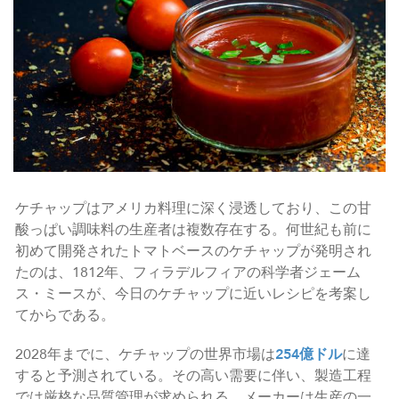
ケチャップはアメリカ料理に深く浸透しており、この甘
酸っぱい調味料の生産者は複数存在する。何世紀も前に
初めて開発されたトマトベースのケチャップが発明され
たのは、1812年、フィラデルフィアの科学者ジェーム
ス・ミースが、今日のケチャップに近いレシピを考案し
てからである。
2028年までに、ケチャップの世界市場は
254億ドル
に達
すると予測されている。その高い需要に伴い、製造工程
では厳格な品質管理が求められる。メーカーは生産の一