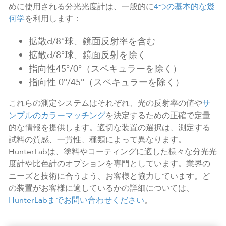
めに使用される分光光度計は、一般的に
4つの基本的な幾
何学
を利用します：
拡散d/8°球、鏡面反射率を含む
拡散d/8°球、鏡面反射を除く
指向性45°/0°（スペキュラーを除く）
指向性 0°/45°（スペキュラーを除く）
これらの測定システムはそれぞれ、光の反射率の値や
サ
ンプルのカラーマッチング
を決定するための正確で定量
的な情報を提供します。適切な装置の選択は、測定する
試料の質感、一貫性、種類によって異なります。
HunterLabは、塗料やコーティングに適した様々な分光光
度計や比色計のオプションを専門としています。業界の
ニーズと技術に合うよう、お客様と協力しています。ど
の装置がお客様に適しているかの詳細については、
HunterLabまでお問い合わせください
。