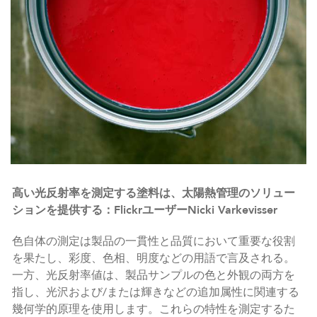
高い光反射率を測定する塗料は、太陽熱管理のソリュー
ションを提供する：FlickrユーザーNicki Varkevisser
色自体の測定は製品の一貫性と品質において重要な役割
を果たし、彩度、色相、明度などの用語で言及される。
一方、光反射率値は、製品サンプルの色と外観の両方を
指し、光沢および/または輝きなどの追加属性に関連する
幾何学的原理を使用します。これらの特性を測定するた