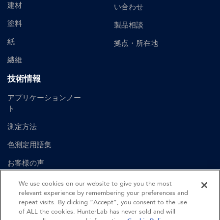
建材
い合わせ
塗料
製品相談
紙
拠点・所在地
繊維
技術情報
アプリケーションノー
ト
測定方法
色測定用語集
お客様の声
ユーザーマニュアル
We use cookies on our website to give you the most
relevant experience by remembering your preferences and
repeat visits. By clicking “Accept”, you consent to the use
of ALL the cookies. HunterLab has never sold and will
©
2026
Hunter Associates Laboratory, Inc.