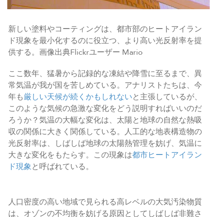
新しい塗料やコーティングは、都市部のヒートアイラン
ド現象を最小化するのに役立つ、より高い光反射率を提
供する。画像出典Flickrユーザー Mario
ここ数年、猛暑から記録的な凍結や降雪に至るまで、異
常気温が我が国を苦しめている。アナリストたちは、今
年も
厳しい天候が続くかもしれない
と主張しているが、
このような気候の急激な変化をどう説明すればいいのだ
ろうか？気温の大幅な変化は、太陽と地球の自然な熱吸
収の関係に大きく関係している。人工的な地表構造物の
光反射率は、しばしば地球の太陽熱管理を妨げ、気温に
大きな変化をもたらす。この現象は
都市ヒートアイラン
ド現象
と呼ばれている。
人口密度の高い地域で見られる高レベルの大気汚染物質
は、オゾンの不均衡を妨げる原因としてしばしば非難さ