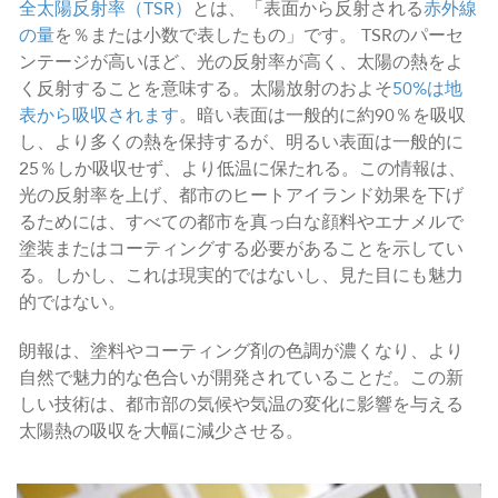
全太陽反射率（TSR）
とは、「表面から反射される
赤外線
の量
を％または小数で表したもの」です。 TSRのパーセ
ンテージが高いほど、光の反射率が高く、太陽の熱をよ
く反射することを意味する。太陽放射のおよそ
50%は地
表から吸収されます
。暗い表面は一般的に約90％を吸収
し、より多くの熱を保持するが、明るい表面は一般的に
25％しか吸収せず、より低温に保たれる。この情報は、
光の反射率を上げ、都市のヒートアイランド効果を下げ
るためには、すべての都市を真っ白な顔料やエナメルで
塗装またはコーティングする必要があることを示してい
る。しかし、これは現実的ではないし、見た目にも魅力
的ではない。
朗報は、塗料やコーティング剤の色調が濃くなり、より
自然で魅力的な色合いが開発されていることだ。この新
しい技術は、都市部の気候や気温の変化に影響を与える
太陽熱の吸収を大幅に減少させる。