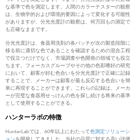
な基準で色を測定します。人間のカラーテスターの観察
は、生物学的および環境的要因によって変化する可能性
がありますが、分光光度計の観察は、何万回もの測定で
も正確なままです。
分光光度計は、食器用洗剤の各バッチが次の製造段階に
移る前に適切な色であることを確認するための混合工程
で役立つだけでなく、市場調査や色開発の領域でも役立
ちます。フォーカスグループやその他の色彩嗜好の研究
において、顧客が好む色合いを分光光度計で正確に記録
することで、メーカーは顧客が最も反応する色合いを簡
単に再現することができます。これらの記録は、メーカ
ーが完璧な食器用せっけんの色を探し続ける将来の基準
として使用することができる。
ハンターラボの特徴
HunterLabでは、60年以上にわたって
色測定ソリューシ
ョン
を開発してきました。当社の品質に対する高い評価