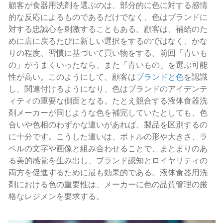
顧客が食器用洗剤を選ぶのは、部分的に色に対する感情
的な反応によるものであるだけでなく、色はブランドに
対する忠誠心を刺激することもある。顧客は、補給のた
めに店に戻るたびに新しい選択をするのではなく、かな
りの程度、習慣に基づいて買い物をする。前回「青いも
の」がうまくいったなら、また「青いもの」を選ぶ可能
性が高い。このようにして、顧客は
ブランドと色
を認識
し、関連付けるようになり、色はブランドのアイデンテ
ィティの重要な側面となる。たとえ競合する液体食器洗
剤メーカーが同じような色を補完していたとしても、色
合いや色相のわずかな違いがあれば、製品を区別するの
に十分です。こうした違いは、ボトルの形や大きさ、ラ
ベルの文字や画像と組み合わせることで、まとまりのあ
る美的感覚を生み出し、ブランド認知とロイヤリティの
両方を促進するために最も効果的である。液体食器用洗
剤における色の重要性は、メーカーに色の品質管理の厳
格なレジメンを要求する。