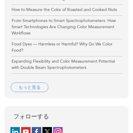
How to Measure the Color of Roasted and Cooked Nuts
From Smartphones to Smart Spectrophotometers: How
Smart Technologies Are Changing Color Measurement
Workflows
Food Dyes — Harmless or Harmful? Why Do We Color
Food?
Expanding Flexibility and Color Measurement Potential
with Double Beam Spectrophotometers
もっと見る
フォローする
Follow us on LinkedIn
Follow us on YouTube
Follow us on Facebook
Follow us on X (formerly Twitter)
Follow us on Instagram