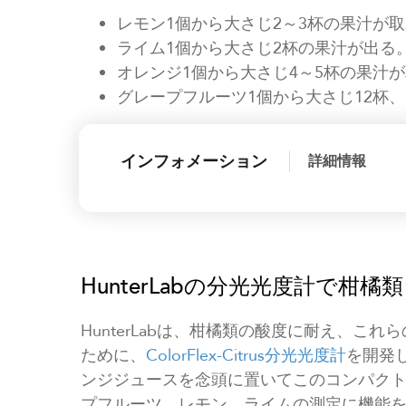
レモン1個から大さじ2～3杯の果汁が
ライム1個から大さじ2杯の果汁が出る
オレンジ1個から大さじ4～5杯の果汁
グレープフルーツ1個から大さじ12杯、
インフォメーション
詳細情報
HunterLabの分光光度計で柑
HunterLabは、柑橘類の酸度に耐え、こ
ために、
ColorFlex-Citrus分光光度計
を開発
ンジジュースを念頭に置いてこのコンパク
プフルーツ、レモン、ライムの測定に機能