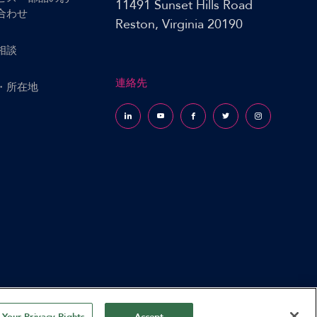
11491 Sunset Hills Road
合わせ
Reston, Virginia 20190
相談
連絡先
・所在地
Follow us on LinkedIn
Follow us on YouTube
Follow us on Facebook
Follow us on X (formerly Tw
Follow us on Inst
Your Privacy Rights
Accept