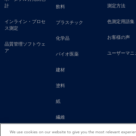
計
測定方法
飲料
インライン・プロセ
色測定用語集
プラスチック
ス測定
お客様の声
化学品
品質管理ソフトウェ
ア
ユーザーマニ
バイオ医薬
建材
塗料
紙
繊維
We use cookies on our website to give you the most relevant experi