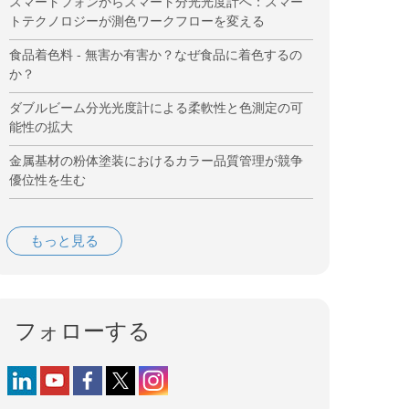
スマートフォンからスマート分光光度計へ：スマー
トテクノロジーが測色ワークフローを変える
食品着色料 - 無害か有害か？なぜ食品に着色するの
か？
ダブルビーム分光光度計による柔軟性と色測定の可
能性の拡大
金属基材の粉体塗装におけるカラー品質管理が競争
優位性を生む
もっと見る
フォローする
Follow us on LinkedIn
Follow us on YouTube
Follow us on Facebook
Follow us on X (formerly Twitter)
Follow us on Instagram