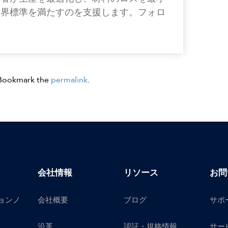
業界標準を満たすのを支援します。フォロ
 Bookmark the
permalink
.
会社情報
リソース
お問
ョンノ
会社概要
ブログ
サポ
沿革
認証・規格情報
サー