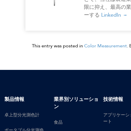
限に抑え、最高の
ーする
LinkedIn
This entry was posted in
Color Measurement
.
製品情報
業界別ソリューショ
技術情報
ン
卓上型分光測色計
アプリケーシ
ート
食品
ポータブル分光測色