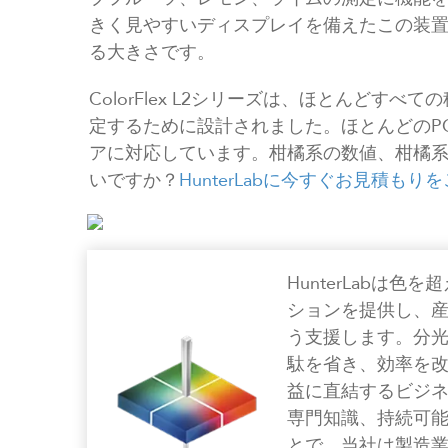
きく見やすいディスプレイを備えたこの装
る大きさです。
ColorFlex L2シリーズは、ほとんどす
定するために設計されました。ほとんどのPC接続
アに対応しています。柑橘系の数値、柑橘
いですか？
HunterLabに今すぐお見積も
HunterLabは
ションを提供し、
う支援します。分
駄を省き、効率を
益に直結するビジ
専門知識、持続可
とで、当社は製造