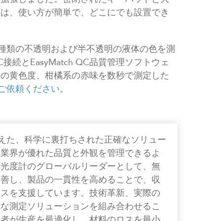
置は、使い方が簡単で、どこにでも設置でき
べての種類の不透明および半不透明の液体の色を測
とEasyMatch QC品質管理ソフトウェ
系の黄色度、柑橘系の赤味を数秒で測定した
りをご依頼ください
。
色を超えた、科学に裏打ちされた正確なソリュー
産業界が優れた品質と外観を管理できるよ
光光度計のグローバルリーダーとして、無
改善し、製品の一貫性を高めることで、収
ネスを支援しています。技術革新、実際の
能な測定ソリューションを組み合わせるこ
業者が生産を最適化し、材料のロスを最小