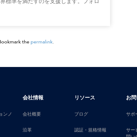
業界標準を満たすのを支援します。フォロ
 Bookmark the
permalink
.
会社情報
リソース
お問
ョンノ
会社概要
ブログ
サポ
沿革
認証・規格情報
サー
問い