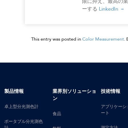
限に抑え、最高の
ーする
LinkedIn
This entry was posted in
Color Measurement
.
製品情報
業界別ソリューショ
技術情報
ン
卓上型分光測色計
アプリケーシ
ート
食品
ポータブル分光測色
計
測定方法