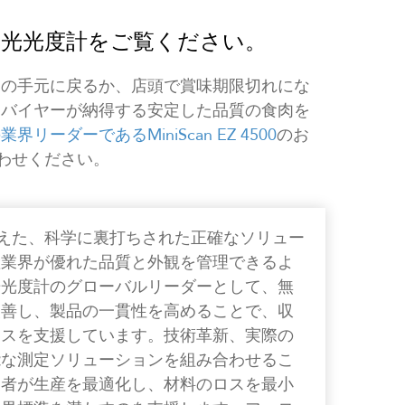
の分光光度計をご覧ください。
ーの手元に戻るか、店頭で賞味期限切れにな
、バイヤーが納得する安定した品質の食肉を
リーダーであるMiniScan EZ 4500
のお
合わせください。
色を超えた、科学に裏打ちされた正確なソリュー
産業界が優れた品質と外観を管理できるよ
光光度計のグローバルリーダーとして、無
改善し、製品の一貫性を高めることで、収
ネスを支援しています。技術革新、実際の
能な測定ソリューションを組み合わせるこ
業者が生産を最適化し、材料のロスを最小