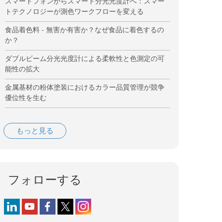
スマートフォンからスマート分光光度計へ：スマー
トテクノロジーが測色ワークフローを変える
食品着色料 - 無害か有害か？なぜ食品に着色するの
か？
ダブルビーム分光光度計による柔軟性と色測定の可
能性の拡大
金属基材の粉体塗装におけるカラー品質管理が競争
優位性を生む
もっと見る
フォローする
Follow us on LinkedIn
Follow us on YouTube
Follow us on Facebook
Follow us on X (formerly Twitter)
Follow us on Instagram