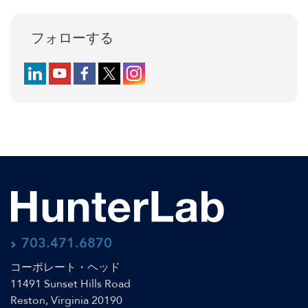
フォローする
Follow us on LinkedIn
Follow us on YouTube
Follow us on Facebook
Follow us on X (formerly Twitter)
Follow us on Instagram
703.471.6870
コーポレート・ヘッド
11491 Sunset Hills Road
Reston, Virginia 20190