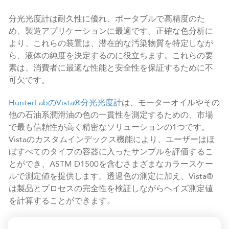
分光光度計は耐久性に優れ、ポータブルで高精度のた
め、製造アプリケーションに最適です。正確な色分析に
より、これらの装置は、潜在的な汚染物質を特定しなが
ら、液体の純度を決定するのに役立ちます。これらの要
素は、消費者に最適な性能と安全性を保証するために不
可欠です。
HunterLabのVista®分光光度計
は、モーターオイルやその
他の石油系潤滑油の色の一貫性を測定するための、市場
で最も信頼性が高く精密なソリューションの1つです。
Vistaのカスタムインデックス機能により、ユーザーはほ
ぼすべてのタイプの容器に入ったサンプルを評価するこ
とができ、ASTM D1500を含むさまざまなカラースケー
ルで測定値を提供します。透過色の測定に加え、Vista®
は製品とプロセスの完全性を検証しながらヘイズ測定値
を計算することができます。