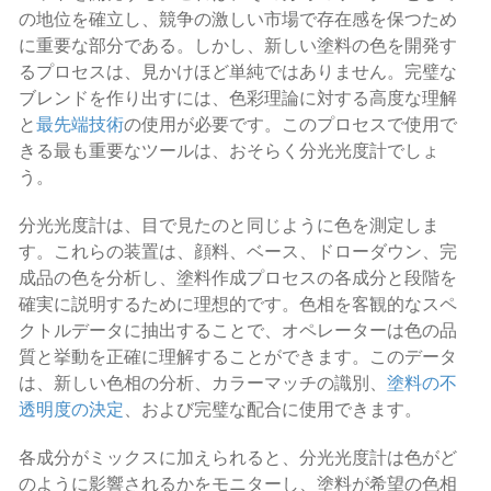
の地位を確立し、競争の激しい市場で存在感を保つため
に重要な部分である。しかし、新しい塗料の色を開発す
るプロセスは、見かけほど単純ではありません。完璧な
ブレンドを作り出すには、色彩理論に対する高度な理解
と
最先端技術
の使用が必要です。このプロセスで使用で
きる最も重要なツールは、おそらく分光光度計でしょ
う。
分光光度計は、目で見たのと同じように色を測定しま
す。これらの装置は、顔料、ベース、ドローダウン、完
成品の色を分析し、塗料作成プロセスの各成分と段階を
確実に説明するために理想的です。色相を客観的なスペ
クトルデータに抽出することで、オペレーターは色の品
質と挙動を正確に理解することができます。このデータ
は、新しい色相の分析、カラーマッチの識別、
塗料の不
透明度の決定
、および完璧な配合に使用できます。
各成分がミックスに加えられると、分光光度計は色がど
のように影響されるかをモニターし、塗料が希望の色相