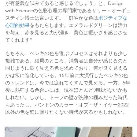
が有意義な試みであると感じるでしょう」と、Design
with Scienceの色彩心理の専門家であるサリー・オーギュ
スティン博士は言います。「鮮やかな色は
ポジティブな
心理的効果
をもたらします。エメラルドグリーンは活力
を与え、赤を見ると力が湧き、黄色は暖かさを感じさせ
てくれます"
もちろん、ペンキの色を選ぶプロセスはそれよりも少し
複雑である。結局のところ、消費者は自分が感じるのと
同じように良く見える色を求めており、何が良く見える
かは常に進化している。15年前に大流行したペンキの色
のトレンドは、今では疲れてくすんで見える。一方、5年
後に熱狂する色合いには、現在ほとんど興味がないかも
しれない。しかし、トープの壁が洗練の極みだった時代
もあったし、パントンのカラー・オブ・ザ・イヤー2022
以外の色を壁に塗りたくない時代が来るかもしれない。