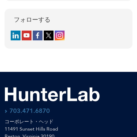
フォローする
Follow us on LinkedIn
Follow us on YouTube
Follow us on Facebook
Follow us on X (formerly Twitter)
Follow us on Instagram
703.471.6870
コーポレート・ヘッド
11491 Sunset Hills Road
Reston, Virginia 20190