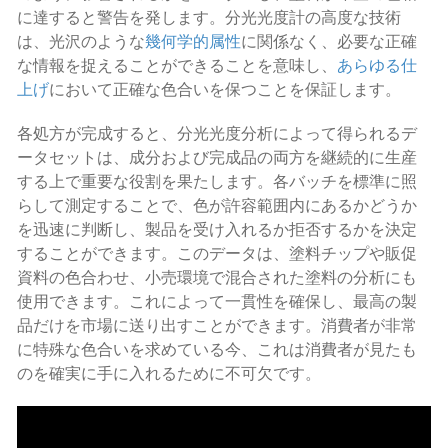
に達すると警告を発します。分光光度計の高度な技術
は、光沢のような
幾何学的属性
に関係なく、必要な正確
な情報を捉えることができることを意味し、
あらゆる仕
上げ
において正確な色合いを保つことを保証します。
各処方が完成すると、分光光度分析によって得られるデ
ータセットは、成分および完成品の両方を継続的に生産
する上で重要な役割を果たします。各バッチを標準に照
らして測定することで、色が許容範囲内にあるかどうか
を迅速に判断し、製品を受け入れるか拒否するかを決定
することができます。このデータは、塗料チップや販促
資料の色合わせ、小売環境で混合された塗料の分析にも
使用できます。これによって一貫性を確保し、最高の製
品だけを市場に送り出すことができます。消費者が非常
に特殊な色合いを求めている今、これは消費者が見たも
のを確実に手に入れるために不可欠です。