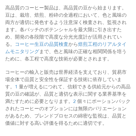
高品質のコーヒー製品は、高品質の豆から始まります。
豆は、栽培、焙煎、粉砕の全過程において、色と風味の
両方が適切に発色するよう注意深く検査され、監視され
ます。各バッチのポテンシャルを最大限に引き出すた
め、開発の各段階で高度な分光光度計が活用されてい
る。
コーヒー生豆の品質検査
から
焙煎工程のリアルタイ
ムモニタリング
まで、色と風味の正確な相関関係を培う
ために、各工程で高度な技術が必要とされます。
コーヒーの輸入と販売は世界経済を支えており、貿易市
場全体で品質と安全性を保証する技術に依存していま
す。
1
量が増えるにつれて、信頼できる供給元からの高品
質の豆の確認が、品質と適切な表示に関する業界基準を
満たすために必要となります。
2
個々にポーションパック
されたコーヒーのオプションには無限のバリエーション
があるため、ブレンドプロセスの綿密な監視は、品質と
価値に対する高い評価を得るために適切です。