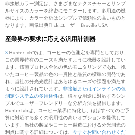
非接触カラー測定は、さまざまなテクスチャーとサンプ
ルサイズのカラーを綿密にモニターします。多用途の機
器により、カラー分析はシンプルで信頼性の高いものと
なります。画像出典Flickrユーザー Breville USA
産業界の要求に応える汎用計測器
3
HunterLabでは、コーヒーの色測定を専門としており、
この業界特有のニーズを満たすように機器を設計してい
ます。焙煎プロセス全体の色のモニタリングであれ、挽
いたコーヒー製品の色の一貫性と品質の標準の開発であ
れ、当社の分光光度計はあらゆるニーズや課題を満たす
ように設計されています。
非接触またはインラインの色
測定システムの多用途性
は、様々な用途に対応するシン
プルでユーザーフレンドリーな分析方法を提供します。
HunterLabは、コーヒー業界に特化し、ほぼすべてのご予
算に対応する多くの汎用性の高いオプションを提供して
います。当社の製品やコーヒー製造における分光測光の
利点に関する詳細については、
今すぐお問い合わせくだ