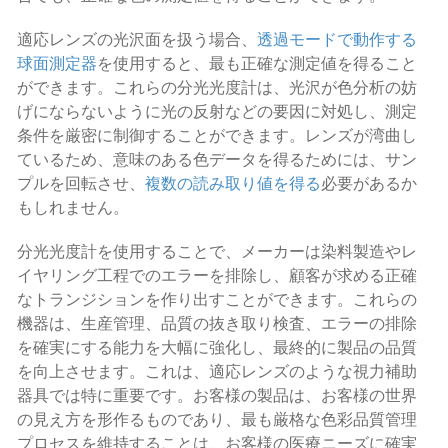
適応レンズの光沢面を扱う場合、
透過モードで動作する
球面測定器
を使用すると、最も正確な測定値を得ること
ができます。これらの分光光度計は、光沢が色分析の妨
げにならないように光の反射などの要因に対処し、測定
条件を厳密に制御することができます。レンズが湾曲し
ているため、意味のある色データを得るためには、サン
プルを回転させ、
複数の読み取り値を得る
必要があるか
もしれません。
分光光度計を使用することで、メーカーは染料製造やレ
イヤリング工程でのエラーを排除し、顧客が求める正確
なトランジションを作り出すことができます。これらの
機器は、生産管理、品質の抜き取り検査、エラーの排除
を確実にする能力を大幅に強化し、最終的に製品の品質
を向上させます。これは、適応レンズのような視力補助
器具では特に重要です。お客様の製品は、お客様の世界
の見え方を形作るものであり、最も厳格な色彩品質管理
プロセスを維持することは、お客様の医療ニーズに確実