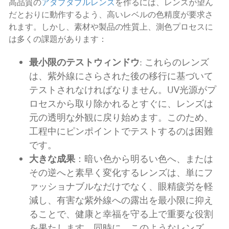
高品質の
アダプタブルレンズ
を作るには、レンズが望ん
だとおりに動作するよう、高いレベルの色精度が要求さ
れます。しかし、素材や製品の性質上、測色プロセスに
は多くの課題があります：
最小限のテストウィンドウ
: これらのレンズ
は、紫外線にさらされた後の移行に基づいて
テストされなければなりません。UV光源がプ
ロセスから取り除かれるとすぐに、レンズは
元の透明な外観に戻り始めます。このため、
工程中にピンポイントでテストするのは困難
です。
大きな成果
：暗い色から明るい色へ、または
その逆へと素早く変化するレンズは、単にフ
ァッショナブルなだけでなく、眼精疲労を軽
減し、有害な紫外線への露出を最小限に抑え
ることで、健康と幸福を守る上で重要な役割
を果たします。同時に、このようなレンズ