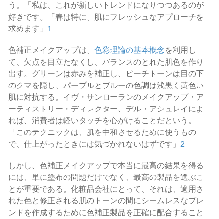
う。「私は、これが新しいトレンドになりつつあるのが
好きです。「春は特に、肌にフレッシュなアプローチを
求めます」
1
色補正メイクアップは、
色彩理論の基本概念
を利用し
て、欠点を目立たなくし、バランスのとれた肌色を作り
出す。グリーンは赤みを補正し、ピーチトーンは目の下
のクマを隠し、パープルとブルーの色調は浅黒く黄色い
肌に対抗する。イヴ・サンローランのメイクアップ・ア
ーティストリー・ディレクター、デル・アシュレイによ
れば、消費者は軽いタッチを心がけることだという。
「このテクニックは、肌を中和させるために使うもの
で、仕上がったときには気づかれないはずです」
2
しかし、色補正メイクアップで本当に最高の結果を得る
には、単に塗布の問題だけでなく、最高の製品を選ぶこ
とが重要である。化粧品会社にとって、それは、適用さ
れた色と修正される肌のトーンの間にシームレスなブレ
ンドを作成するために色補正製品を正確に配合すること