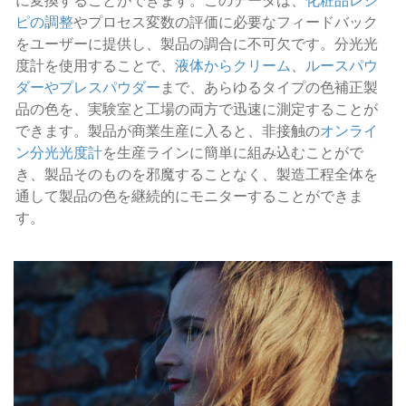
に変換することができます。このデータは、
化粧品レシ
ピの調整
やプロセス変数の評価に必要なフィードバック
をユーザーに提供し、製品の調合に不可欠です。分光光
度計を使用することで、
液体からクリーム
、
ルースパウ
ダーやプレスパウダー
まで、あらゆるタイプの色補正製
品の色を、実験室と工場の両方で迅速に測定することが
できます。製品が商業生産に入ると、非接触の
オンライ
ン分光光度計
を生産ラインに簡単に組み込むことがで
き、製品そのものを邪魔することなく、製造工程全体を
通して製品の色を継続的にモニターすることができま
す。