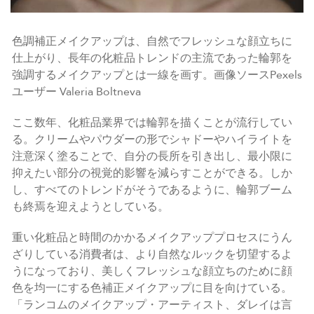
色調補正メイクアップは、自然でフレッシュな顔立ちに
仕上がり、長年の化粧品トレンドの主流であった輪郭を
強調するメイクアップとは一線を画す。画像ソースPexels
ユーザー Valeria Boltneva
ここ数年、化粧品業界では輪郭を描くことが流行してい
る。クリームやパウダーの形でシャドーやハイライトを
注意深く塗ることで、自分の長所を引き出し、最小限に
抑えたい部分の視覚的影響を減らすことができる。しか
し、すべてのトレンドがそうであるように、輪郭ブーム
も終焉を迎えようとしている。
重い化粧品と時間のかかるメイクアッププロセスにうん
ざりしている消費者は、より自然なルックを切望するよ
うになっており、美しくフレッシュな顔立ちのために顔
色を均一にする色補正メイクアップに目を向けている。
「ランコムのメイクアップ・アーティスト、ダレイは言