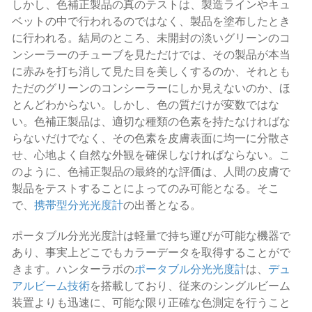
しかし、色補正製品の真のテストは、製造ラインやキュ
ベットの中で行われるのではなく、製品を塗布したとき
に行われる。結局のところ、未開封の淡いグリーンのコ
ンシーラーのチューブを見ただけでは、その製品が本当
に赤みを打ち消して見た目を美しくするのか、それとも
ただのグリーンのコンシーラーにしか見えないのか、ほ
とんどわからない。しかし、色の質だけが変数ではな
い。色補正製品は、適切な種類の色素を持たなければな
らないだけでなく、その色素を皮膚表面に均一に分散さ
せ、心地よく自然な外観を確保しなければならない。こ
のように、色補正製品の最終的な評価は、人間の皮膚で
製品をテストすることによってのみ可能となる。そこ
で、
携帯型分光光度計
の出番となる。
ポータブル分光光度計は軽量で持ち運びが可能な機器で
あり、事実上どこでもカラーデータを取得することがで
きます。ハンターラボの
ポータブル分光光度計
は、
デュ
アルビーム技術
を搭載しており、従来のシングルビーム
装置よりも迅速に、可能な限り正確な色測定を行うこと