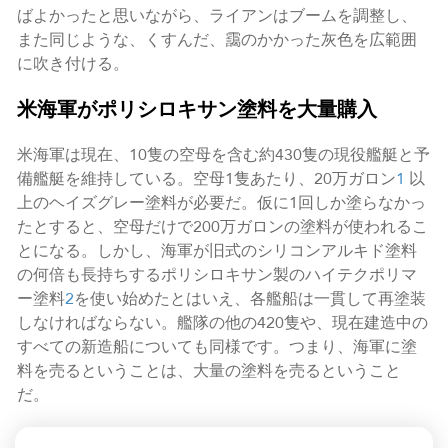
ばよかったと思いながら、ライアンはブームを調整し、
また同じような、くすんだ、靄のかかった灰色を広範囲
に吹き付ける。
米海軍がポリシロキサン塗料を大量購入
米海軍は現在、10隻の空母を含む約430隻の現役艦艇と予
備艦艇を維持している。空母1隻あたり、20万ガロン
1
以
上のヘイズグレー塗料が必要だ。仮に1回しか塗らなかっ
たとすると、空母だけで200万ガロンの塗料が使われるこ
とになる。しかし、海軍が旧式のシリコンアルキド塗料
の何倍も長持ちするポリシロキサン製のハイテクポリマ
ー塗料
2
を使い始めたとはいえ、各艦船は一貫して再塗装
しなければならない。艦隊の他の420隻や、現在建造中の
すべての新造船についても同様です。つまり、海軍に塗
料を売るということは、大量の塗料を売るということ
だ。