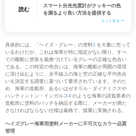
スマート分光光度計がクッキーの色
読む
を測るより良い方法を提供する
もっと見る
具体的には、「ヘイズ・グレー」の塗料
3
を大量に売って
いるわけだが、これは海軍が特に指定がない限り、すべ
ての艦船に塗装を義務づけているグレーの正確な色合い
である。この特定の色合いは、海軍の艦船が周囲の環境
に溶け込むように、水平線上の海と空の正確な平均色合
いを決定する調査に基づいて要求されています。そのた
め、海軍の造船所、あるいはゼネラル・ダイナミクスや
ハンティントン・インガルス
4
のような海軍の請負業者の
造船所に塗料のバッチを納品する際に、メーカーが満た
さなければならない仕様は厳格で、慎重に実施される。
ヘイズグレー海軍用塗料メーカーに不可欠なカラー品質
管理