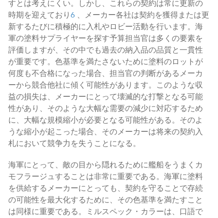
すとは考えにくい。しかし、これらの契約は常に更新の
時期を迎えており
6
、メーカー各社は契約を獲得または更
新するたびに積極的に入札やロビー活動を行います。海
軍の塗料サプライヤーを探す予算担当官は多くの要素を
評価しますが、その中でも過去の納入品の品質と一貫性
が重要です。色基準を満たさないために塗料のロットが
何度も不合格になった場合、担当官の判断があるメーカ
ーから競合他社に傾く可能性があります。このような収
益の損失は、メーカーにとって壊滅的な打撃となる可能
性があり、そのような大幅な需要の減少に対応するため
に、大幅な規模縮小が必要となる可能性がある。そのよ
うな縮小が起こった場合、そのメーカーは将来の契約入
札において競争力を失うことになる。
海軍にとって、敵の目から隠れるために艦船をうまくカ
モフラージュすることは非常に重要である。海軍に塗料
を供給するメーカーにとっても、契約を守ることで存続
の可能性を最大化するために、その色基準を満たすこと
は同様に重要である。ミルスペック・カラーは、口語で