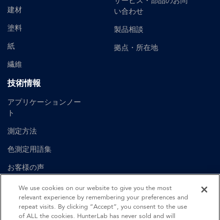
サービス・部品のお問
建材
い合わせ
塗料
製品相談
紙
拠点・所在地
繊維
技術情報
アプリケーションノー
ト
測定方法
色測定用語集
お客様の声
ユーザーマニュアル
We use cookies on our website to give you the most
relevant experience by remembering your preferences and
repeat visits. By clicking “Accept”, you consent to the use
of ALL the cookies. HunterLab has never sold and will