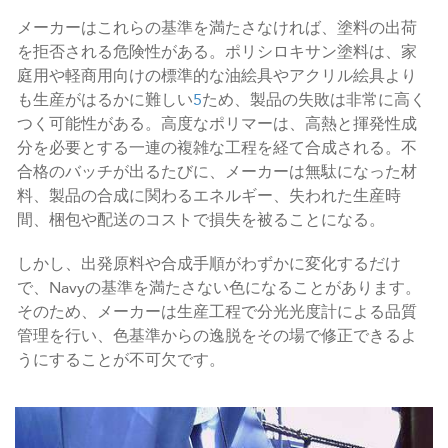
メーカーはこれらの基準を満たさなければ、塗料の出荷
を拒否される危険性がある。ポリシロキサン塗料は、家
庭用や軽商用向けの標準的な油絵具やアクリル絵具より
も生産がはるかに難しい
5
ため、製品の失敗は非常に高く
つく可能性がある。高度なポリマーは、高熱と揮発性成
分を必要とする一連の複雑な工程を経て合成される。不
合格のバッチが出るたびに、メーカーは無駄になった材
料、製品の合成に関わるエネルギー、失われた生産時
間、梱包や配送のコストで損失を被ることになる。
しかし、出発原料や合成手順がわずかに変化するだけ
で、Navyの基準を満たさない色になることがあります。
そのため、メーカーは生産工程で分光光度計による品質
管理を行い、色基準からの逸脱をその場で修正できるよ
うにすることが不可欠です。