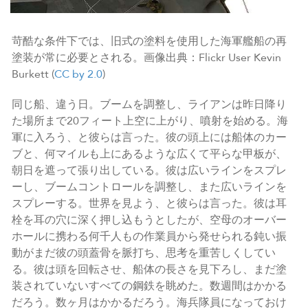
苛酷な条件下では、旧式の塗料を使用した海軍艦船の再
塗装が常に必要とされる。画像出典：Flickr User Kevin
Burkett (
CC by 2.0
)
同じ船、違う日。ブームを調整し、ライアンは昨日降り
た場所まで20フィート上空に上がり、噴射を始める。海
軍に入ろう、と彼らは言った。彼の頭上には船体のカー
ブと、何マイルも上にあるような広くて平らな甲板が、
朝日を遮って張り出している。彼は広いラインをスプレ
ーし、ブームコントロールを調整し、また広いラインを
スプレーする。世界を見よう、と彼らは言った。彼は耳
栓を耳の穴に深く押し込もうとしたが、空母のオーバー
ホールに携わる何千人もの作業員から発せられる鈍い振
動がまだ彼の頭蓋骨を脈打ち、思考を重苦しくしてい
る。彼は頭を回転させ、船体の長さを見下ろし、まだ塗
装されていないすべての鋼鉄を眺めた。数週間はかかる
だろう。数ヶ月はかかるだろう。海兵隊員になっておけ