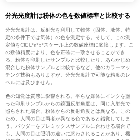
分光光度計は粉体の色を数値標準と比較する
分光光度計は、反射光を利用して物体（固体、液体、特
定の条件下では気体）の色を測定する。そして、この測
定値をCIE L*a*b*スケール上の数値座標に変換します。こ
の数値精度により、色を正確に一致させることができ
る。粉体を印刷したサンプルと比較したり、あらかじめ
混合した粉体サンプルと比較するなど、他のカラーマッ
チング技術もありますが、分光光度計で可能な精度のレ
ベルには及びません。
色の知覚は質感に影響される。平らな媒体にインクを塗
った印刷サンプルからの鏡面反射角度は、同じ入射光で
照らされた場合、粉体からの反射角度とは異なる。この
ため、人間の目は両者が異なる色であると錯覚してしま
う。パウダーをプレミックスサンプルに合わせる場合で
も、人間の目は照明の違いに惑わされることがあり、機