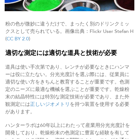
粉の色が微妙に違うだけで、まったく別のドリンクミッ
クスとして売られている。画像出典：Flickr User Stefan H
(
CC BY 2.0
)
適切な測定には適切な道具と技術が必要
道具は使い手次第であり、レンチが必要なときにハンマ
ーは役に立たない。分光光度計を選ぶ際には、従業員に
適切な使い方をきちんと教育することが重要です。色測
定のニーズに最適な機械を選ぶことが重要です。乾燥粉
末の結晶特性には特別な測定技術が必要であり、また外
観測定には
正しいジオメトリ
を持つ装置を使用する必要
があります。
ハンターラボは60年以上にわたって産業用分光光度計を
開発しており、乾燥粉末の色測定に豊富な経験を有して