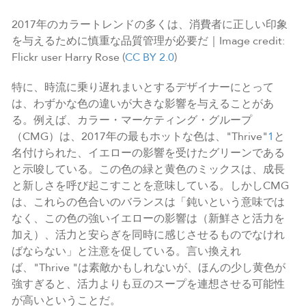
2017年のカラートレンドの多くは、消費者に正しい印象
を与えるために慎重な品質管理が必要だ｜Image credit:
Flickr user Harry Rose (
CC BY 2.0
)
特に、時流に乗り遅れまいとするデザイナーにとって
は、わずかな色の違いが大きな影響を与えることがあ
る。例えば、カラー・マーケティング・グループ
（CMG）は、2017年の最もホットな色は、"Thrive"
1
と
名付けられた、イエローの影響を受けたグリーンである
と示唆している。この色の緑と黄色のミックスは、成長
と新しさを呼び起こすことを意味している。しかしCMG
は、これらの色合いのバランスは「鈍いという意味では
なく、この色の強いイエローの影響は（新鮮さと活力を
加え）、活力と安らぎを同時に感じさせるものでなけれ
ばならない」と注意を促している。言い換えれ
ば、"Thrive "は素敵かもしれないが、ほんの少し黄色が
強すぎると、活力よりも豆のスープを連想させる可能性
が高いということだ。