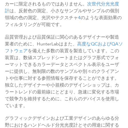
カーに限定されるものではありません。
次世代分光光度
計
は、反射色の測定、小さなサンプルやサンプルの個別
領域の色の測定、光沢やテクスチャ
4
のような表面効果の
フィルタリングが可能です。
品質管理および品質保証に関心のあるデザイナーや製造
業者のために、HunterLabはまた、
高度なQCおよびQAソ
フトウェア
を備えた多数の装置を製造しています。この
装置は、数値スプレッドシートまたはグラフ形式でフォ
ーマットできるカラーデータとスペクトル表示をユーザ
ーに提供し、無制限の数のサンプルや別々のクライアン
トや仕事に対する参照情報を保存することができます。
独立したデザイナーや小規模のデザインショップは、カ
ラートレンドの最前線にとどまり、急速に変化する市場
で競争力を維持するために、これらのデバイスを使用し
ています。
グラフィックデザインおよび工業デザインのあらゆる分
野におけるハンドヘルド分光光度計とその用途に関する