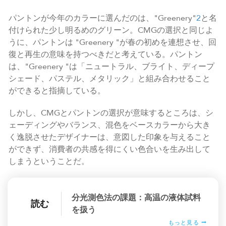
パントンが今年のカラーに選んだのは、"Greenery"
2
と名
付けられた少し明るめのグリーン。CMGの選択と同じよ
うに、パントンは "Greenery "が春の初めを連想させ、回
復と再生の意味を持つべきだと考えている。パントン
は、"Greenery "は「ニュートラル、ブライト、ディープ
シェード、パステル、メタリック」と組み合わせること
ができると指摘している。
しかし、CMGとパントンの選択が意味するところは、シ
ェーディングやバランス、混色をベースカラーから大き
く逸脱させたデザイナーは、意図した印象を与えること
ができず、消費者の共感を得にくい色合いを生み出して
しまうということだ。
分光測色法の課題：高温の液体試料
読む
を扱う
もっと見る