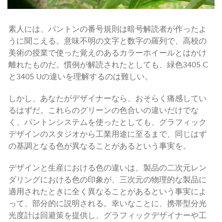
素人には、パントンの番号規則は暗号解読者が作ったよ
うに聞こえる。意味不明の文字と数字の羅列で、高校の
美術の授業で使った覚えのあるカラーホイールとはかけ
離れたものだ。慣例が解読されたとしても、緑色3405 C
と3405 Uの違いを理解するのは難しい。
しかし、あなたがデザイナーなら、おそらく痛感してい
るはずだ。これらのグリーンの色合いの違いだけでな
く、パントンシステムを使ったとしても、グラフィック
デザインのスタジオから工業用途に至るまで、同じはず
の基調となる色が異なることがあるという事実を。
デザインと生産における色の違いは、製品の二次元レン
ダリングにおける色の印象が、三次元の物理的な製品に
適用されたときに全く異なることがあるという事実によ
って、部分的に説明される。幸いなことに、携帯型分光
光度計は回避策を提供し、グラフィックデザイナーや工