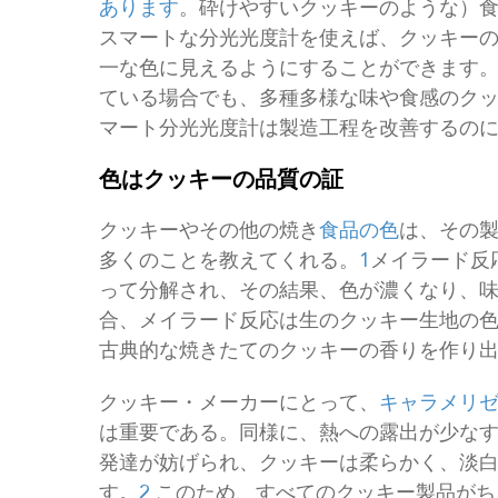
あります
。砕けやすいクッキーのような）
スマートな分光光度計を使えば、クッキー
一な色に見えるようにすることができます
ている場合でも、多種多様な味や食感のク
マート分光光度計は製造工程を改善するの
色はクッキーの品質の証
クッキーやその他の焼き
食品の色
は、その
多くのことを教えてくれる。
1
メイラード反
って分解され、その結果、色が濃くなり、
合、メイラード反応は生のクッキー生地の
古典的な焼きたてのクッキーの香りを作り
クッキー・メーカーにとって、
キャラメリ
は重要である。同様に、熱への露出が少な
発達が妨げられ、クッキーは柔らかく、淡
す。
2
このため、すべてのクッキー製品がち