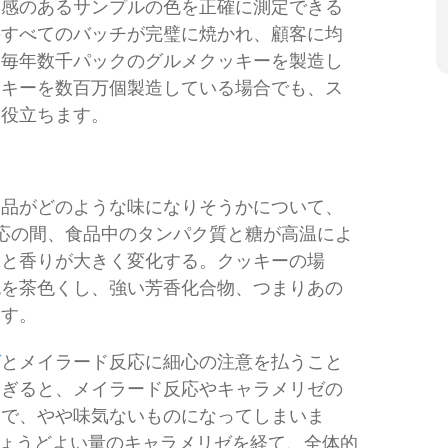
食感のあるサンプルの色を正確に測定できる
のすべてのバッチが完璧に焼かれ、顧客に均
。毎年数千パックのグルメクッキーを製造し
ッキーを数百万個製造している場合でも、ス
に役立ちます。
製品がどのような味になりそうかについて、
応の間、食品中のタンパク質と糖が高温によ
味と香りが大きく変化する。クッキーの場
色を茶色くし、強い芳香化合物、つまりあの
出す。
ゼ
とメイラード反応に細心の注意を払うこと
すぎると、メイラード反応やキャラメリゼの
白で、やや味気ないものになってしまいま
ょうどよい量のキャラメリゼを経て、全体的