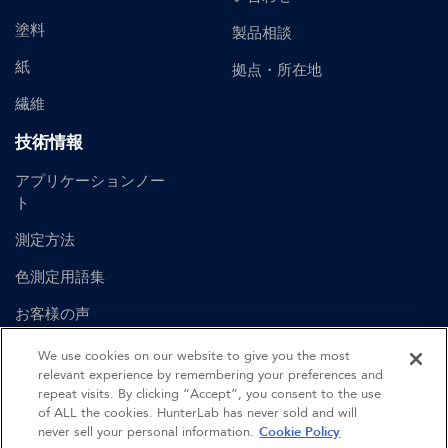
塗料
製品相談
紙
拠点・所在地
繊維
技術情報
アプリケーションノー
ト
測定方法
色測定用語集
お客様の声
ユーザーマニュアル
We use cookies on our website to give you the most
relevant experience by remembering your preferences and
repeat visits. By clicking “Accept”, you consent to the use
of ALL the cookies. HunterLab has never sold and will
©
2026
Hunter Associates Laboratory, Inc.
never sell your personal information.
Cookie Policy