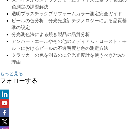
色測定の課題解決
透明プラスチックプリフォームカラー測定完全ガイド
ビールの色分析：分光光度計テクノロジーによる品質基
準の設定
分光測色法による焼き製品の品質分析
アンバー・エールやその他のミディアム・ロースト・モ
ルトにおけるビールの不透明度と色の測定方法
クラッカーの色を測るのに分光光度計を使うべき7つの
理由
もっと見る
フォローする
Follow us on LinkedIn
Follow us on YouTube
Follow us on Facebook
Follow us on X (formerly Twitter)