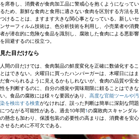
を席巻し、消費者が食肉加工品に警戒心を抱くようになってい
るため、新鮮な食肉と食用に適さない食肉を区別する方法を見
つけることは、ますます大きな関心事となっている。新しいセ
ンサーフィルム技術は、色分析技術を利用し、小売業者や消費
者が潜在的に危険な食品を識別し、腐敗した食肉による悪影響
を回避するのに役立つ。
見た目だけなら
人間の目だけでは、食肉製品の鮮度変化を正確に数値化するこ
とはできない。火曜日に買ったハンバーガーは、木曜日にはま
だ食べられるように見えるかもしれないが、食肉の品質や安全
性を判断するのに、自分の感覚や賞味期限に頼ることはできな
い。食品の腐敗には様々な要因があり、
高度な官能ツールや汚
染を検出する検査
がなければ、誤った判断は簡単に深刻な問題
につながる可能性がある。過去10年間
1
の腐敗肉スキャンダル
の懸念も加わり、保護包装の必要性の高まりは、消費者を安心
させるために不可欠である。