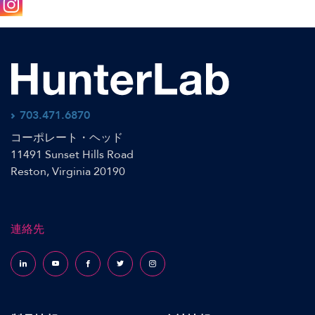
Follow us on Instagram
703.471.6870
コーポレート・ヘッド
11491 Sunset Hills Road
Reston, Virginia 20190
連絡先
Follow us on LinkedIn
Follow us on YouTube
Follow us on Facebook
Follow us on X (formerly Twitter)
Follow us on Instagram