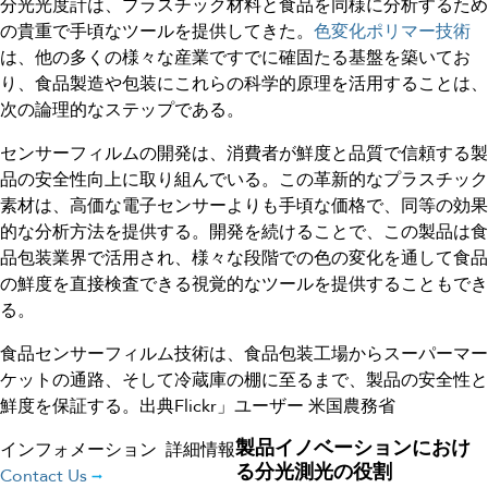
分光光度計は、プラスチック材料と食品を同様に分析するため
の貴重で手頃なツールを提供してきた。
色変化ポリマー技術
は、他の多くの様々な産業ですでに確固たる基盤を築いてお
り、食品製造や包装にこれらの科学的原理を活用することは、
次の論理的なステップである。
センサーフィルムの開発は、消費者が鮮度と品質で信頼する製
品の安全性向上に取り組んでいる。この革新的なプラスチック
素材は、高価な電子センサーよりも手頃な価格で、同等の効果
的な分析方法を提供する。開発を続けることで、この製品は食
品包装業界で活用され、様々な段階での色の変化を通して食品
の鮮度を直接検査できる視覚的なツールを提供することもでき
る。
食品センサーフィルム技術は、食品包装工場からスーパーマー
ケットの通路、そして冷蔵庫の棚に至るまで、製品の安全性と
鮮度を保証する。出典Flickr」ユーザー 米国農務省
製品イノベーションにおけ
インフォメーション
詳細情報
る分光測光の役割
Contact Us