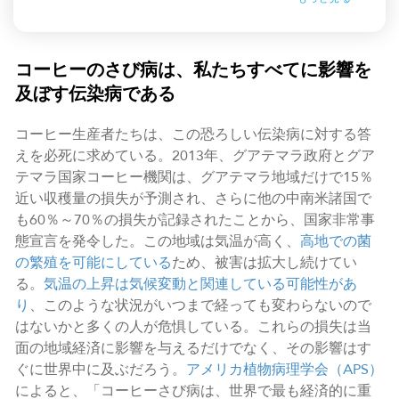
コーヒーのさび病は、私たちすべてに影響を
及ぼす伝染病である
コーヒー生産者たちは、この恐ろしい伝染病に対する答
えを必死に求めている。2013年、グアテマラ政府とグア
テマラ国家コーヒー機関は、グアテマラ地域だけで15％
近い収穫量の損失が予測され、さらに他の中南米諸国で
も60％～70％の損失が記録されたことから、国家非常事
態宣言を発令した。この地域は気温が高く、
高地での菌
の繁殖を可能にしている
ため、被害は拡大し続けてい
る。
気温の上昇は気候変動と関連している可能性があ
り
、このような状況がいつまで経っても変わらないので
はないかと多くの人が危惧している。これらの損失は当
面の地域経済に影響を与えるだけでなく、その影響はす
ぐに世界中に及ぶだろう。
アメリカ植物病理学会（APS）
によると、「コーヒーさび病は、世界で最も経済的に重