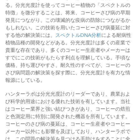
る。分光光度計を使ってコーヒー植物の「スペクトルの
特徴」を微分することは、将来、コーヒーさび病の早期
発見につながり、この壊滅的な疫病の防除につながるか
もしれない。この技術を用いたコーヒーさび病蔓延に対
する他の解決策には、
スペクトルDNA分析
による耐病性
植物品種の開発などがある。分光光度計は多くの産業で
貴重な存在であり、多くのコーヒー生産者やメーカーは
すでにこの技術がもたらす利点を理解している。手頃な
価格、持ち運びやすさ、耐久性のすべてが、コーヒーの
さび病問題の解決策を探す際に、分光光度計を有力な情
報源にしている。
ハンターラボは分光光度計のリーダーであり、農業およ
び科学的用途における優れた技術を有しています。当社
はコーヒー業界と強い結びつきがあり、コーヒーの焙煎
と色測定用に特別に開発された機器を所有しています。
コーヒーのさび病の蔓延は、コーヒー生産者やコーヒー
メーカー以外にも影響を及ぼしており、ハンターラボで
は、この問題の解決策を見つける手助けをすることに全