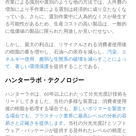
作業による識別や選別のような他の方法では、人件費の
増加により手作業による選別は経済的に成り立たなくな
っている。さらに、選別作業中に人為的なミスが発生す
る可能性があるため、生産コストの高い製品は、一般的
に低価値の製品に限られた用途しか見いだせない。
しかし、最大の利点は、リサイクルされる消費者使用後
の樹脂の量を増やし、石油への依存を減らし、
汚染、エ
ネルギー使用、脆弱な生態系の破壊を減らすことによっ
て、著しい環境保護
を提供することである。
ハンターラボ・テクノロジー
ハンターラボは、60年以上にわたって分光光度計技術を
リードしてきました。当社の多様な装置は、消費者使用
後の樹脂を処理する場合でも、
新しいポリマーを製造す
る場合でも、プラスチック業界に最高レベルの分析の容
易さと正確さを提供します
。当社の分光光度計とソフト
ウェア・パッケージが提供する並外れたレベルの精度と