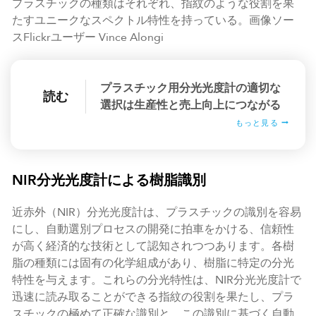
プラスチックの種類はそれぞれ、指紋のような役割を果
たすユニークなスペクトル特性を持っている。画像ソー
スFlickrユーザー Vince Alongi
プラスチック用分光光度計の適切な
読む
選択は生産性と売上向上につながる
もっと見る
NIR分光光度計による樹脂識別
近赤外（NIR）分光光度計は、プラスチックの識別を容易
にし、自動選別プロセスの開発に拍車をかける、信頼性
が高く経済的な技術として認知されつつあります。各樹
脂の種類には固有の化学組成があり、樹脂に特定の分光
特性を与えます。これらの分光特性は、NIR分光光度計で
迅速に読み取ることができる指紋の役割を果たし、プラ
スチックの極めて正確な識別と、この識別に基づく自動