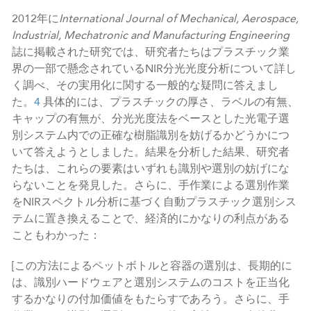
2012年に
International Journal of Mechanical, Aerospace,
Industrial, Mechatronic and Manufacturing Engineering
誌に掲載された研究では、研究者たちはプラスチック業
界の一部で懸念されているNIR分光光度分析について詳し
く調べ、その実用化に関する一般的な疑問に答えまし
た。
4
具体的には、プラスチックの厚さ、ラベルの有無、
キャップの有無が、分光光度法をベースとした光電子選
別システム内での正確な樹脂識別を妨げるかどうかにつ
いて答えようとしました。結果を分析した結果、研究者
たちは、これらの要素はいずれも識別や選別の妨げにな
らないことを発見した。さらに、手作業による選別作業
をNIRスペクトル分析に基づく自動プラスチック選別シス
テムに置き換えることで、経済的にかなりの利点がある
こともわかった：
[この方法によるペットボトルと容器の選別は、長期的に
は、識別ハードウェアと選別システムのコストを正当化
するかなりの付加価値をもたらすであろう。さらに、手