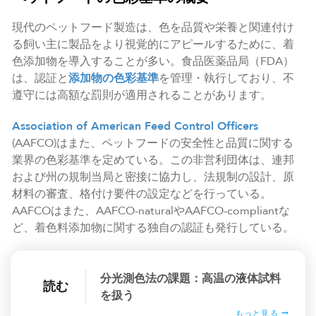
現代のペットフード製造は、色を品質や栄養と関連付け
る飼い主に製品をより視覚的にアピールするために、着
色添加物を導入することが多い。食品医薬品局（FDA）
は、認証と
添加物の色彩基準
を管理・執行しており、不
遵守には高額な罰則が適用されることがあります。
Association of American Feed Control Officers
(AAFCO)はまた、ペットフードの安全性と品質に関する
業界の色彩基準を定めている。この非営利団体は、連邦
および州の規制当局と密接に協力し、法規制の設計、原
材料の審査、格付け要件の設定などを行っている。
AAFCOはまた、AAFCO-naturalやAAFCO-compliantな
ど、着色料添加物に関する独自の認証も発行している。
分光測色法の課題：高温の液体試料
読む
を扱う
もっと見る