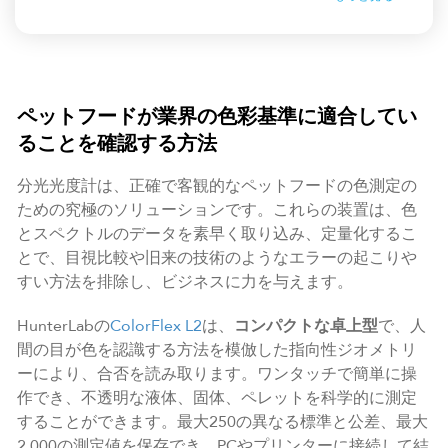
ペットフードが業界の色彩基準に適合してい
ることを確認する方法
分光光度計は、正確で客観的なペットフードの色測定の
ための究極のソリューションです。これらの装置は、色
とスペクトルのデータを素早く取り込み、定量化するこ
とで、目視比較や旧来の技術のようなエラーの起こりや
すい方法を排除し、ビジネスに力を与えます。
HunterLabの
ColorFlex L2
は、
コンパクトな卓上型
で、人
間の目が色を認識する方法を模倣した指向性ジオメトリ
ーにより、合否を読み取ります。ワンタッチで簡単に操
作でき、不透明な液体、固体、ペレットを科学的に測定
することができます。最大250の異なる標準と公差、最大
2,000の測定値を保存でき、PCやプリンターに接続して結