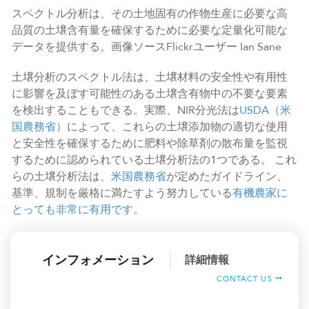
スペクトル分析は、その土地固有の作物生産に必要な高
品質の土壌含有量を確保するために必要な定量化可能な
データを提供する。画像ソースFlickrユーザー Ian Sane
土壌分析のスペクトル法は、土壌材料の安全性や有用性
に影響を及ぼす可能性のある土壌含有物中の不要な要素
を検出することもできる。実際、NIR分光法は
USDA（米
国農務省）
によって、これらの土壌添加物の適切な使用
と安全性を確保するために肥料や除草剤の散布量を監視
するために認められている土壌分析法の1つである。 これ
らの土壌分析法は、
米国農務省
が定めたガイドライン、
基準、規制を厳格に満たすよう努力している
有機農家に
とっても非常に有用です。
インフォメーション
詳細情報
CONTACT US