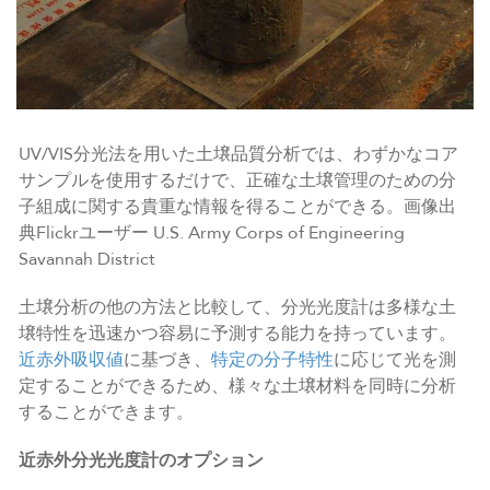
UV/VIS分光法を用いた土壌品質分析では、わずかなコア
サンプルを使用するだけで、正確な土壌管理のための分
子組成に関する貴重な情報を得ることができる。画像出
典Flickrユーザー U.S. Army Corps of Engineering
Savannah District
土壌分析の他の方法と比較して、分光光度計は多様な土
壌特性を迅速かつ容易に予測する能力を持っています。
近赤外吸収値
に基づき、
特定の分子特性
に応じて光を測
定することができるため、様々な土壌材料を同時に分析
することができます。
近赤外分光光度計のオプション