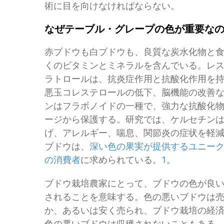
術に目を向けなければならない。
なぜテーブル・グレープの色が重要な
赤ブドウも白ブドウも、良質な炭水化物と
くのビタミンとミネラルを含んでいる。レ
ラトロールは、抗炎症作用と抗酸化作用を
悪玉コレステロールの低下、脳機能の改善
ンはフラボノイドの一種で、強力な抗酸化
ージから保護する。研究では、ケルセチン
げ、アレルギー、喘息、関節炎の症状を軽
ブドウは、
深い色の果実が提供するユニー
の消費者
に求められている。
1
。
ブドウ栽培農家にとって、ブドウの色が良
されることを意味する。色の悪いブドウは
か、あるいは安く売られ、ブドウ栽培の経