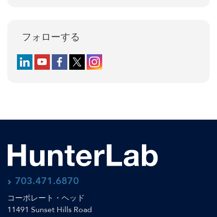
フォローする
Follow us on LinkedIn
Follow us on YouTube
Follow us on Facebook
Follow us on X (formerly Twitter)
Follow us on Instagram
703.471.6870
コーポレート・ヘッド
11491 Sunset Hills Road