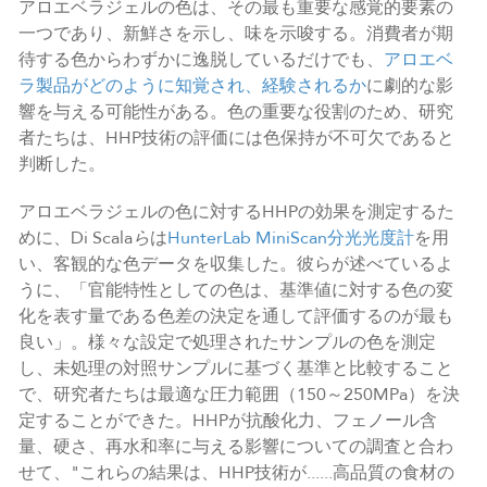
アロエベラジェルの色は、その最も重要な感覚的要素の
一つであり、新鮮さを示し、味を示唆する。消費者が期
待する色からわずかに逸脱しているだけでも、
アロエベ
ラ製品がどのように知覚され、経験されるか
に劇的な影
響を与える可能性がある。色の重要な役割のため、研究
者たちは、HHP技術の評価には色保持が不可欠であると
判断した。
アロエベラジェルの色に対するHHPの効果を測定するた
めに、Di Scala
ら
は
HunterLab MiniScan分光光度計
を用
い、客観的な色データを収集した。彼らが述べているよ
うに、「官能特性としての色は、基準値に対する色の変
化を表す量である色差の決定を通して評価するのが最も
良い」。様々な設定で処理されたサンプルの色を測定
し、未処理の対照サンプルに基づく基準と比較すること
で、研究者たちは最適な圧力範囲（150～250MPa）を決
定することができた。HHPが抗酸化力、フェノール含
量、硬さ、再水和率に与える影響についての調査と合わ
せて、"これらの結果は、HHP技術が......高品質の食材の