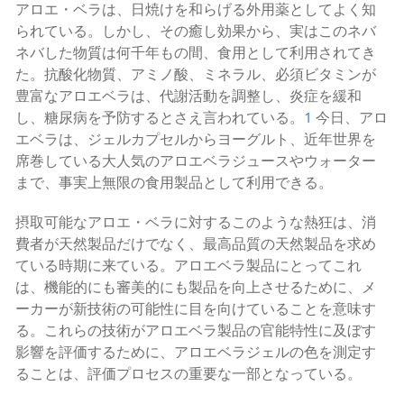
アロエ・ベラは、日焼けを和らげる外用薬としてよく知
られている。しかし、その癒し効果から、実はこのネバ
ネバした物質は何千年もの間、食用として利用されてき
た。抗酸化物質、アミノ酸、ミネラル、必須ビタミンが
豊富なアロエベラは、代謝活動を調整し、炎症を緩和
し、糖尿病を予防するとさえ言われている。
1
今日、アロ
エベラは、ジェルカプセルからヨーグルト、近年世界を
席巻している大人気のアロエベラジュースやウォーター
まで、事実上無限の食用製品として利用できる。
摂取可能なアロエ・ベラに対するこのような熱狂は、消
費者が天然製品だけでなく、最高品質の天然製品を求め
ている時期に来ている。アロエベラ製品にとってこれ
は、機能的にも審美的にも製品を向上させるために、メ
ーカーが新技術の可能性に目を向けていることを意味す
る。これらの技術がアロエベラ製品の官能特性に及ぼす
影響を評価するために、アロエベラジェルの色を測定す
ることは、評価プロセスの重要な一部となっている。