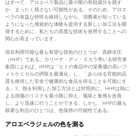
はすべて、アロエベラ製品に最小限の有効成分を残す
か、まったく残さない可能性がある。そのため、アロエ
ベラの有益な特性を維持しながら、消費者が知っている
ようになった感覚的な体験を提供する新しい加工法を開
発するために、私たちの高度な技術を使用することへの
関心が高まっています。
現在利用可能な最も有望な技術のひとつが、高静水圧
（HHP）である。カリーナ・ディ・スカラ率いる研究者
集団によれば、HHPは「ヒトの食品中の栄養価の高いフ
ィトケミカルの摂取を最適化」し、「あらゆる官能的品
質を維持した安全で健康的な食品を得ることを可能にす
る」
3
。熱を利用した加工方法とは対照的に、HHPは熱に
よる損傷のリスクを最小限に抑え、風味と食感を改善
し、より迅速に行うことができる。しかし、HHPの最も
顕著な利点のひとつは、色保持の可能性である。
アロエベラジェルの色を測る