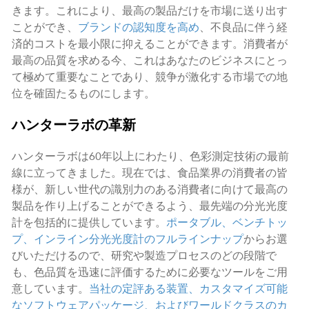
きます。これにより、最高の製品だけを市場に送り出す
ことができ、
ブランドの認知度を高め
、不良品に伴う経
済的コストを最小限に抑えることができます。消費者が
最高の品質を求める今、これはあなたのビジネスにとっ
て極めて重要なことであり、競争が激化する市場での地
位を確固たるものにします。
ハンターラボの革新
ハンターラボは60年以上にわたり、色彩測定技術の最前
線に立ってきました。現在では、食品業界の消費者の皆
様が、新しい世代の識別力のある消費者に向けて最高の
製品を作り上げることができるよう、最先端の分光光度
計を包括的に提供しています。
ポータブル、ベンチトッ
プ、インライン分光光度計のフルラインナップ
からお選
びいただけるので、研究や製造プロセスのどの段階で
も、色品質を迅速に評価するために必要なツールをご用
意しています。
当社の定評ある装置、カスタマイズ可能
なソフトウェアパッケージ、およびワールドクラスのカ