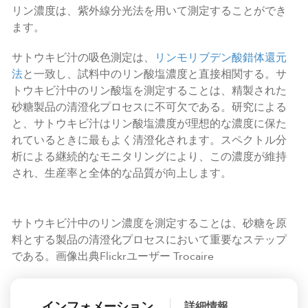
リン濃度は、紫外線分光法を用いて測定することができ
ます。
サトウキビ汁の吸色測定は、
リンモリブデン酸錯体還元
法
と一致し、試料中のリン酸塩濃度と直接相関する。サ
トウキビ汁中のリン酸塩を測定することは、精製された
砂糖製品の清澄化プロセスに不可欠である。研究による
と、サトウキビ汁はリン酸塩濃度が理想的な濃度に保た
れているときに最もよく清澄化されます。スペクトル分
析による継続的なモニタリングにより、この濃度が維持
され、生産率と全体的な品質が向上します。
サトウキビ汁中のリン濃度を測定することは、砂糖を原
料とする製品の清澄化プロセスにおいて重要なステップ
である。画像出典Flickrユーザー Trocaire
インフォメーション
詳細情報