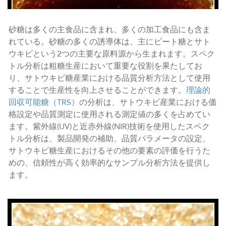
砂糖は多くの主食品に含まれ、多くの加工食品にも含ま
れている。砂糖の多くの誘導体は、主にビート糖とサト
ウキビという2つの主要な原料源から生まれます。スペク
トル分析は粗糖生産において重要な役割を果たしてお
り、サトウキビ糖産業における品質分析方法として使用
することで生産性を向上させることができます。
理論的
回収可能糖（TRS）
の分析は、サトウキビ産業における価
格設定や品質測定に使用される測定値の多くを占めてい
ます。紫外線(UV)と近赤外線(NIR)技術を使用したスペク
トル分析は、製品開発の補助、品質パラメータの設定、
サトウキビ糖生産におけるその他の要素の評価を行うた
めの、信頼性が高く効率的なサンプル分析方法を提供し
ます。