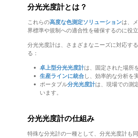
分光光度計とは？
これらの
高度な色測定ソリューション
は、
界標準や規制への適合性を確保するのに役
分光光度計は、さまざまなニーズに対応す
る：
卓上型分光光度計
は、固定された場所
生産ラインに統合
し、効率的な分析を
ポータブル
分光光度計
は、現場での測
います。
分光光度計の仕組み
特殊な分光計の一種として、分光光度計も