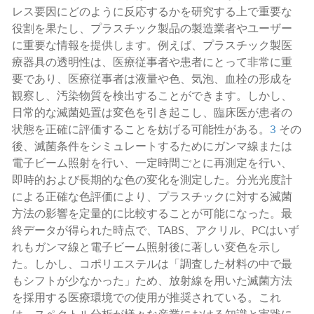
レス要因にどのように反応するかを研究する上で重要な
役割を果たし、プラスチック製品の製造業者やユーザー
に重要な情報を提供します。例えば、プラスチック製医
療器具の透明性は、医療従事者や患者にとって非常に重
要であり、医療従事者は液量や色、気泡、血栓の形成を
観察し、汚染物質を検出することができます。しかし、
日常的な滅菌処置は変色を引き起こし、臨床医が患者の
状態を正確に評価することを妨げる可能性がある。
3
その
後、滅菌条件をシミュレートするためにガンマ線または
電子ビーム照射を行い、一定時間ごとに再測定を行い、
即時的および長期的な色の変化を測定した。分光光度計
による正確な色評価により、プラスチックに対する滅菌
方法の影響を定量的に比較することが可能になった。最
終データが得られた時点で、TABS、アクリル、PCはいず
れもガンマ線と電子ビーム照射後に著しい変色を示し
た。しかし、コポリエステルは「調査した材料の中で最
もシフトが少なかった」ため、放射線を用いた滅菌方法
を採用する医療環境での使用が推奨されている。これ