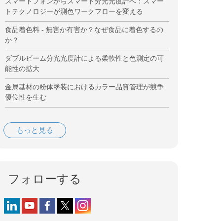
スマートフォンからスマート分光光度計へ：スマー
トテクノロジーが測色ワークフローを変える
食品着色料 - 無害か有害か？なぜ食品に着色するの
か？
ダブルビーム分光光度計による柔軟性と色測定の可
能性の拡大
金属基材の粉体塗装におけるカラー品質管理が競争
優位性を生む
もっと見る
フォローする
Follow us on LinkedIn
Follow us on YouTube
Follow us on Facebook
Follow us on X (formerly Twitter)
Follow us on Instagram