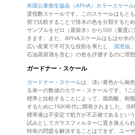
米国公衆衛生協会（APHA）カラースケール
度指数スケールです。このスケールはもとも
視で比較することで排水の色を分類するため
サンプルをゼロ（蒸留水）から500（重度
きます。また、APHAスケールはもはや水
広い産業で不可欠な役割を果たし、
清澄油
石油蒸留酒を含む）の色を評価するのに理
ガードナー・スケール
ガードナー・スケール
は、淡い黄色から褐
る単一の数値のカラー・スケールです。
1
こ
標準と比較することによって、脂肪酸、樹
するために1920年代に開発されました。
標準液は不安定で処方が不正確であるという
試みとしてガラスフィルターに置き換えら
特有の問題を解決することはできず、ユー