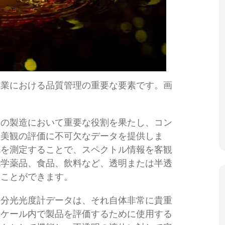
産業における品質管理の重要な要素です。画
体の製造において重要な役割を果たし、コン
、美観の評価に不可欠なデータを提供しま
色を測定することで、スペクトル情報を客観
化学薬品、食品、飲料など、透明または半透
ることができます。
の分光光度計データは、それ自体非常に貴重
スケール内で製品を評価するために使用する