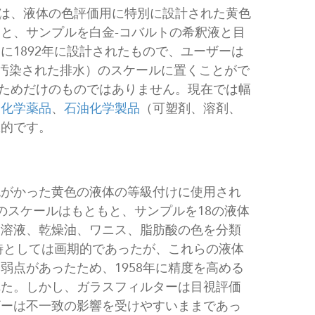
は、液体の色評価用に特別に設計された黄色
と、サンプルを白金-コバルトの希釈液と目
に1892年に設計されたもので、ユーザーは
に汚染された排水）のスケールに置くことがで
のためだけのものではありません。現在では幅
、
化学薬品
、
石油化学製品
（可塑剤、溶剤、
想的です。
色がかった黄色の液体の等級付けに使用され
のスケールはもともと、サンプルを18の液体
脂溶液、乾燥油、ワニス、脂肪酸の色を分類
当時としては画期的であったが、これらの液体
弱点があったため、1958年に精度を高める
れた。しかし、ガラスフィルターは目視評価
ザーは不一致の影響を受けやすいままであっ