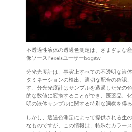
不透過性液体の透過色測定は、さまざまな
像ソースPexelsユーザーbogitw
分光光度計は、事実上すべての不透明な液
タミネーションの検出、適切な配合の確認
す。分光光度計はサンプルを透過した光の
的な数値に変換することができ、医薬品、
明の液体サンプルに関する特別な洞察を得
しかし、透過色測定によって提供される生
なものですが、この情報は、特殊なカラー