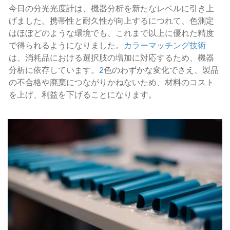
今日の分光光度計は、機器分析を新たなレベルに引き上
げました。携帯性と耐久性が向上するにつれて、色測定
はほぼどのような環境でも、これまで以上に優れた精度
で得られるようになりました。
カラーマッチング技術
は、消耗品における選択肢の増加に対応するため、機器
分析に依存しています。
2
色のわずかな変化でさえ、製品
の不合格や廃棄につながりかねないため、材料のコスト
を上げ、利益を下げることになります。