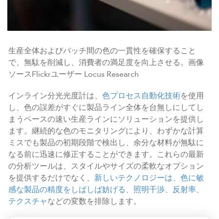
生産全体およびバッチ間の色の一貫性を確保すること
で、無駄を削減し、消費者の満足度を向上させる。画像
ソースFlickrユーザー Locus Research
インライン分光光度計は、
色プロセス自動化技術
を使用
し、色の誤差がすぐに製品ライン全体を台無しにしてし
まうペースの速い生産ラインにソリューションを提供し
ます。継続的な色のモニタリングにより、わずかな計算
ミスでも製品の初期段階で検出し、余分な材料が無駄に
なる前に迅速に修正することができます。これらの最新
の分析ツールは、スタイルやサイズの柔軟なオプション
を提供するだけでなく、
新しいテクノロジーは、色に敏
感な製品の精度をしばしば妨げる、照明干渉、反射率、
テクスチャ
などの変数を排除します。