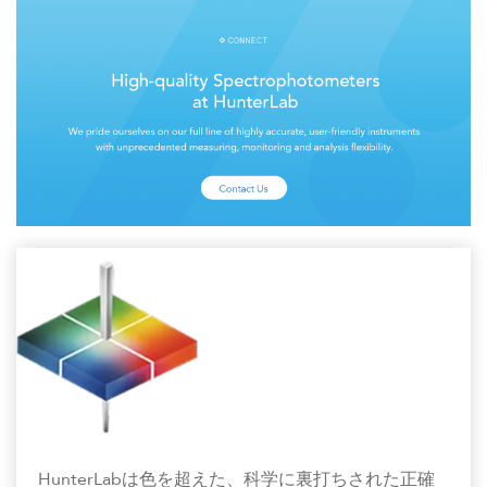
HunterLabは色を超えた、科学に裏打ちされた正確