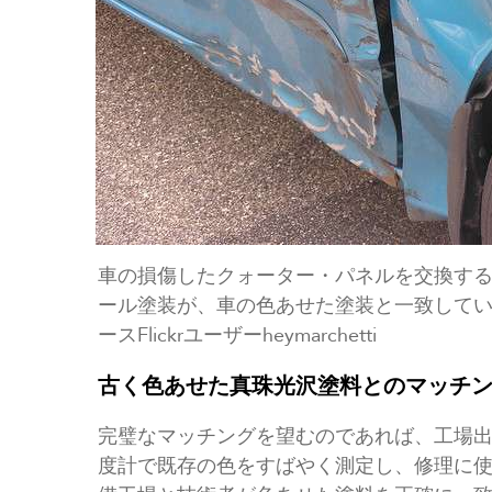
車の損傷したクォーター・パネルを交換す
ール塗装が、車の色あせた塗装と一致して
ースFlickrユーザーheymarchetti
古く色あせた真珠光沢塗料とのマッチ
完璧なマッチングを望むのであれば、工場
度計で既存の色をすばやく測定し、修理に