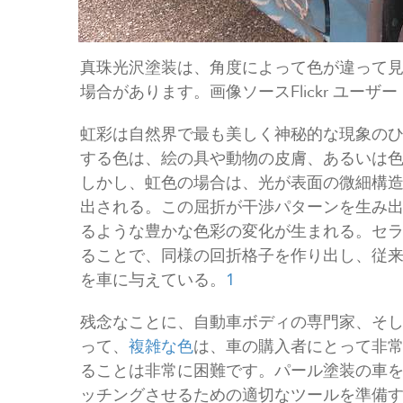
真珠光沢塗装は、角度によって色が違って
場合があります。画像ソースFlickr ユーザー r
虹彩は自然界で最も美しく神秘的な現象の
する色は、絵の具や動物の皮膚、あるいは
しかし、虹色の場合は、光が表面の微細構
出される。この屈折が干渉パターンを生み
るような豊かな色彩の変化が生まれる。セ
ることで、同様の回折格子を作り出し、従
を車に与えている。
1
残念なことに、自動車ボディの専門家、そ
って、
複雑な色
は、車の購入者にとって非
ることは非常に困難です。パール塗装の車
ッチングさせるための適切なツールを準備する