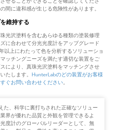
致させることができることを確認してくださ
料の間に違和感が生じる危険性があります。
プを維持する
真珠光沢塗料を含むあらゆる種類の塗装修理
ーズに合わせて分光光度計をアップグレード
は60年以上にわたって色を分析するソリューショ
料マッチングニーズを満たす適切な装置をご
ビスにより、真珠光沢塗料をマッチングさせ
内いたします。
HunterLabのどの装置がお客様
今すぐお問い合わせください
。
色を超えた、科学に裏打ちされた正確なソリュー
産業界が優れた品質と外観を管理できるよ
光光度計のグローバルリーダーとして、無