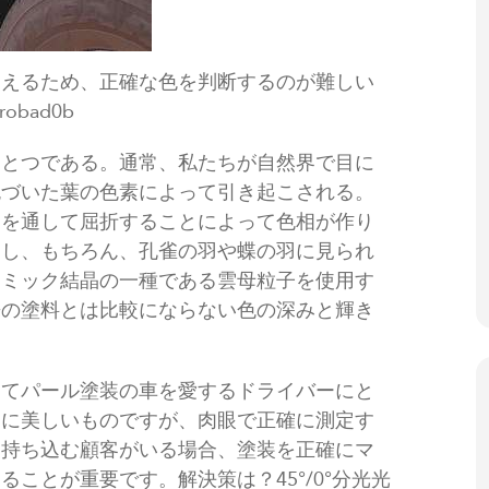
見えるため、正確な色を判断するのが難しい
obad0b
ひとつである。通常、私たちが自然界で目に
色づいた葉の色素によって引き起こされる。
造を通して屈折することによって色相が作り
出し、もちろん、孔雀の羽や蝶の羽に見られ
ラミック結晶の一種である雲母粒子を使用す
来の塗料とは比較にならない色の深みと輝き
してパール塗装の車を愛するドライバーにと
常に美しいものですが、肉眼で正確に測定す
を持ち込む顧客がいる場合、塗装を正確にマ
ことが重要です。解決策は？45°/0°分光光