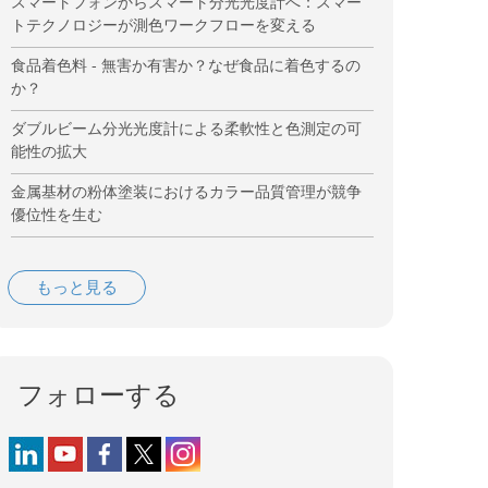
スマートフォンからスマート分光光度計へ：スマー
トテクノロジーが測色ワークフローを変える
食品着色料 - 無害か有害か？なぜ食品に着色するの
か？
ダブルビーム分光光度計による柔軟性と色測定の可
能性の拡大
金属基材の粉体塗装におけるカラー品質管理が競争
優位性を生む
もっと見る
フォローする
Follow us on LinkedIn
Follow us on YouTube
Follow us on Facebook
Follow us on X (formerly Twitter)
Follow us on Instagram