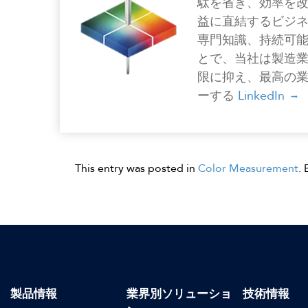
駄を省き、効率を
益に直結するビジ
専門知識、持続可
とで、当社は製造
限に抑え、最高の
ーする
LinkedIn
This entry was posted in
Color Measurement
.
製品情報
業界別ソリューショ
技術情報