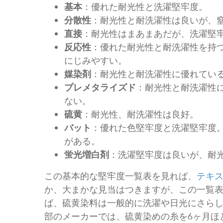
基本
：優れた耐光性と洗濯堅牢度。
分散性
：耐光性と耐洗濯性は良いが、
直接
：耐光性はまあまあだが、洗濯堅
反応性
：優れた耐光性と耐洗濯性を持
にじみやすい。
媒染剤
：耐光性と耐洗濯性に優れてい
プレメタライズド
：耐光性と耐洗濯性
ない。
硫黄
：耐光性、耐洗濯性は良好。
バット
：優れた色堅牢度と洗濯堅牢度
がある。
蛍光増白剤
：洗濯堅牢度は良いが、耐
この基本的な堅牢度一覧表を見れば、
テキ
か、大まかな見当はつきますが、この一覧
ば、硫黄染料は一般的に洗濯や日光にさら
部のメーカーでは、硫黄染めの糸を6ヶ月ほ