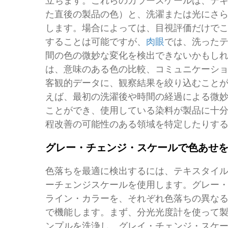
立ちます。これらのカラースケールは、テ
た直後の製品の色）と、洗濯または光にさ
します。場合によっては、目視評価だけで
することは可能ですが、
肉眼
では、洗った
間の色の微妙な変化を検出できないかもし
は、意味のある色の比較、コミュニケーシ
客観的データに、観察結果を絞り込むこと
えば、最初の洗濯後や時間の経過による微
ことができ、使用している染料が製品に十
程改善の可能性のある領域を特定したりす
グレー・チェンジ・スケールで色あせ
色落ちを最適に検出するには、テキスタイ
ーチェンジスケールを使用します。グレー
ライン・カラーを、それぞれ色落ちの異なる
で機能します。まず、分光光度計を使って
ンプルを洗浄し、グレイ・チェンジ・スケ