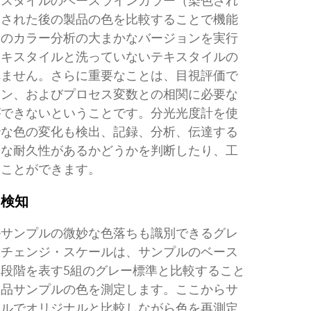
キスタイルのベースラインカラー（染色され
らされた後の製品の色を比較することで機能
このカラー分析の大まかなバージョンを実行
テキスタイルと洗っていないテキスタイルの
れません。さらに重要なことは、目視評価で
ョン、およびプロセス変数との相関に必要な
ができないということです。分光光度計を使
妙な色の変化も検出、記録、分析、伝達する
分な耐久性があるかどうかを判断したり、工
ることができます。
を検知
ルサンプルの微妙な色落ちも識別できるグレ
・チェンジ・スケールは、サンプルのベース
段階を表す5組のグレー標準と比較すること
製品サンプルの色を測定します。ここからサ
ールでオリジナルと比較しながら色を再測定