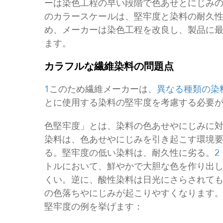
ーは染色工程の早い段階で色あせとにじみの
のカラースケールは、堅牢度と染料の耐久
め、メーカーは染色工程を改良し、製品に
ます。
カラフルな繊維染料の問題点
1
このため繊維メーカーは、
異なる種類の染
とに使用する染料の堅牢度を考慮する必要
色堅牢度」とは、染料の色あせやにじみに
染料は、色あせやにじみを引き起こす環境
る。堅牢度の低い染料は、耐久性に劣る。
2
トルにおいて、鮮やかで大胆な色を作り出
くい。逆に、酸性染料は日光にさらされて
の色落ちやにじみが起こりやすくなります
堅牢度の例を挙げます：