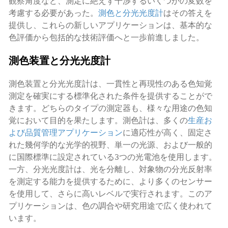
観察角度など、測定に絶えず干渉するいくつかの変数を
考慮する必要があった。
測色と分光光度計
はその答えを
提供し、これらの新しいアプリケーションは、基本的な
色評価から包括的な技術評価へと一歩前進しました。
測色装置と分光光度計
測色装置と分光光度計は、一貫性と再現性のある色知覚
測定を確実にする標準化された条件を提供することがで
きます。どちらのタイプの測定器も、様々な用途の色知
覚において目的を果たします。測色計は、多くの
生産お
よび品質管理アプリケーション
に適応性が高く、固定さ
れた幾何学的な光学的視野、単一の光源、および一般的
に国際標準に設定されている3つの光電池を使用します。
一方、分光光度計は、光を分離し、対象物の分光反射率
を測定する能力を提供するために、より多くのセンサー
を使用して、さらに高いレベルで実行されます。このア
プリケーションは、色の調合や研究用途で広く使われて
います。