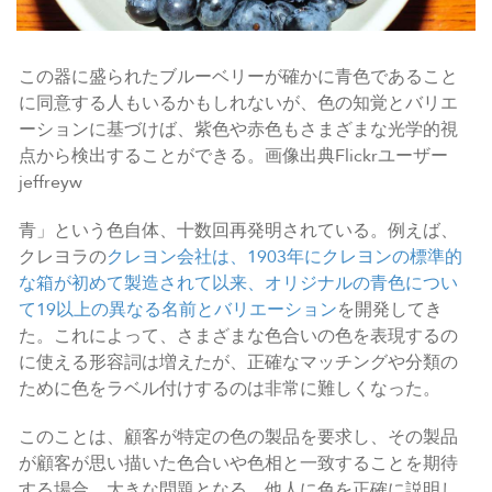
この器に盛られたブルーベリーが確かに青色であること
に同意する人もいるかもしれないが、色の知覚とバリエ
ーションに基づけば、紫色や赤色もさまざまな光学的視
点から検出することができる。画像出典Flickrユーザー
jeffreyw
青」という色自体、十数回再発明されている。例えば、
クレヨラの
クレヨン会社は、1903年にクレヨンの標準的
な箱が初めて製造されて以来、オリジナルの青色につい
て19以上の異なる名前とバリエーション
を開発してき
た。これによって、さまざまな色合いの色を表現するの
に使える形容詞は増えたが、正確なマッチングや分類の
ために色をラベル付けするのは非常に難しくなった。
このことは、顧客が特定の色の製品を要求し、その製品
が顧客が思い描いた色合いや色相と一致することを期待
する場合、大きな問題となる。他人に色を正確に説明し