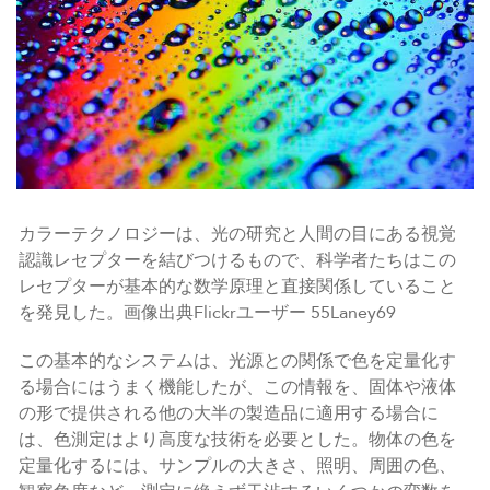
カラーテクノロジーは、光の研究と人間の目にある視覚
認識レセプターを結びつけるもので、科学者たちはこの
レセプターが基本的な数学原理と直接関係していること
を発見した。画像出典Flickrユーザー 55Laney69
この基本的なシステムは、光源との関係で色を定量化す
る場合にはうまく機能したが、この情報を、固体や液体
の形で提供される他の大半の製造品に適用する場合に
は、色測定はより高度な技術を必要とした。物体の色を
定量化するには、サンプルの大きさ、照明、周囲の色、