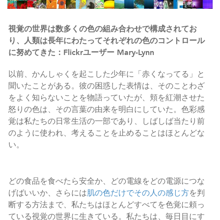
視覚の世界は数多くの色の組み合わせで構成されてお
り、人類は長年にわたってそれぞれの色のコントロール
に努めてきた：Flickrユーザー Mary-Lynn
以前、かんしゃくを起こした少年に「赤くなってる」と
聞いたことがある。彼の困惑した表情は、そのことわざ
をよく知らないことを物語っていたが、頬を紅潮させた
怒りの色は、その言葉の由来を明白にしていた。色彩感
覚は私たちの日常生活の一部であり、しばしば当たり前
のように使われ、考えることを止めることはほとんどな
い。
どの食品を食べたら安全か、どの電線をどの電源につな
げばいいか、さらには
肌の色だけでその人の感じ方
を判
断する方法まで、私たちはほとんどすべてを色覚に頼っ
ている視覚の世界に生きている。私たちは、毎日目にす