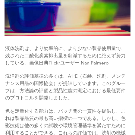
液体洗剤は、より効率的に、より少ない製品使用量で、
残された二酸化炭素排出量を削減するために絶えず努力
している。画像出典Flickrユーザー Nan Palmero
洗浄剤の評価基準の多くは、AˑIˑE（石鹸、洗剤、メンテ
ナンス用品の国際協会）が提唱しています。このグルー
プは、方法論の評価と製品性能の測定における最低要件
のプロトコルを開発しました。
色を定量化する能力は、バッチ間の一貫性を提供し、こ
れは製品品質の最も高い指標の一つである。しかし、色
彩技術は他の多くの試験や環境管理基準を満たすために
利用することができる。これらの評価では、洗剤の機械