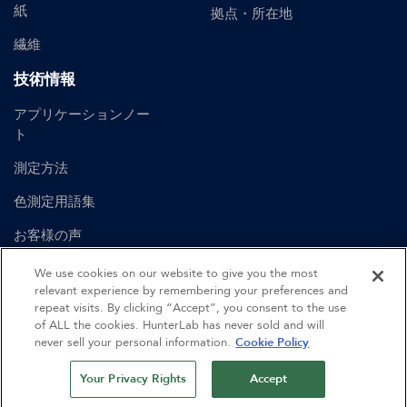
紙
拠点・所在地
繊維
技術情報
アプリケーションノー
ト
測定方法
色測定用語集
お客様の声
ユーザーマニュアル
We use cookies on our website to give you the most
relevant experience by remembering your preferences and
repeat visits. By clicking “Accept”, you consent to the use
of ALL the cookies. HunterLab has never sold and will
©
2026
Hunter Associates Laboratory, Inc.
never sell your personal information.
Cookie Policy
認証
利用規約
プライバシーポリシー
サイトマップ
Your Privacy Rights
Accept
行動規範