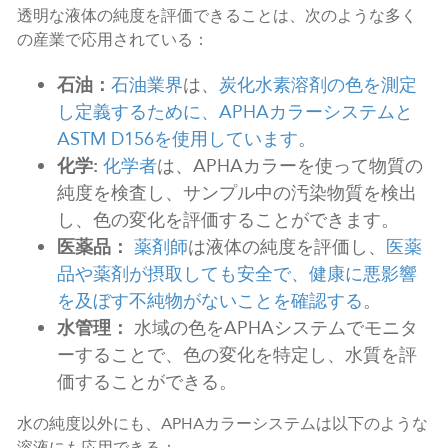
透明な液体の純度を評価できることは、次のような多く
の産業で応用されている：
石油：
石油業界
は、
炭化水素溶剤の色を測定
し定義するために、APHAカラーシステムと
ASTM D156を使用しています
。
化学:
化学者
は、APHAカラーを使って物質の
純度を検査し、サンプル中の汚染物質を検出
し、色の変化を評価することができます。
医薬品：
薬剤師
は液体の純度を評価し、
医薬
品や薬剤が摂取しても安全で、健康に悪影響
を及ぼす不純物がないことを確認する
。
水管理：
水域の色をAPHAシステムでモニタ
ーすることで、色の変化を特定し、水質を評
価することができる。
水の純度以外にも、APHAカラーシステムは以下のような
溶液にも応用できる：