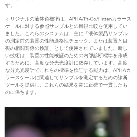
す。
オリジナルの液体色標準は、APHA/Pt-Co/Hazenカラース
ケールに対する参照サンプルとの目視比較を使用してい
ました。これらのシステムは、主に「液体製品サンプル
の測定前の装置の性能適格性チェック、または装置と目
視の相関関係の検証」として使用されていました。新し
い技術は、装置の性能検証のための内部診断標準を作成
するために、高度な分光光度計に依存しています。高度
な分光光度計でこれらの標準を検証する能力は、APHAカ
ラースケールに関連してサンプルを測定するための診断
ツールを提供し、これらの結果を常に正確で一貫したも
のに保ちます。