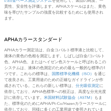
の白金ベース測定システム
を使用して、製品の純度、一
貫性、安全性を評価します。APHAスケールはまた、黄色
味を帯びたサンプルの強度を比較するためにも使用され
ます。
APHAカラースタンダード
APHAカラー測定法は、白金コバルト標準液と比較して、
液体の黄色の色相を測定します。しばしば白金/コバルト
色、APHA色、またはヘイゼン色スケールと呼ばれるこの
システムは、液体の色測定のための最も一般的な標準の1
つです。これらの標準は、
国際標準化機構（ISO）
を通じ
て改良され、工業用途のための正確なガイドラインが作
成されている。これらの新しい標準は、
分光吸収測定
に
依存しており、APHA色標準への校正は、高度な分光光度
計に依存しています。
米国材料試験協会（ASTM）
もま
た、標準化のためにAPHA/Pt-Co/Hazenカラースケールに
依存しており、同様に多くの工業用途で参照されていま