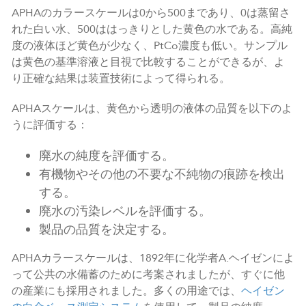
APHAのカラースケールは0から500まであり、0は蒸留さ
れた白い水、500ははっきりとした黄色の水である。高純
度の液体ほど黄色が少なく、PtCo濃度も低い。サンプル
は黄色の基準溶液と目視で比較することができるが、よ
り正確な結果は装置技術によって得られる。
APHAスケールは、黄色から透明の液体の品質を以下のよ
うに評価する：
廃水の純度を評価する。
有機物やその他の不要な不純物の痕跡を検出
する。
廃水の汚染レベルを評価する。
製品の品質を決定する。
APHAカラースケールは、1892年に化学者A.ヘイゼンによ
って公共の水備蓄のために考案されましたが、すぐに他
の産業にも採用されました。多くの用途では、
ヘイゼン