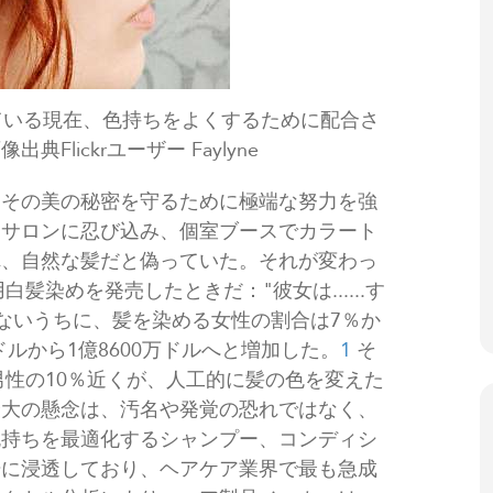
ている現在、色持ちをよくするために配合さ
lickrユーザー Faylyne
はその美の秘密を守るために極端な努力を強
らサロンに忍び込み、個室ブースでカラート
れ、自然な髪だと偽っていた。それが変わっ
髪染めを発売したときだ："彼女は......す
たないうちに、髪を染める女性の割合は7％か
ドルから1億8600万ドルへと増加した。
1
そ
男性の10％近くが、人工的に髪の色を変えた
最大の懸念は、汚名や発覚の恐れではなく、
色持ちを最適化するシャンプー、コンディシ
場に浸透しており、ヘアケア業界で最も急成