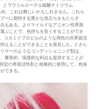
S）とラウリルエーテル硫酸ナトリウム
るため、これは難しいかもしれません。これら
ンプーに期待する豊かな泡立ちをもたらす
欠点もある。よりマイルドなアニオン性界面
を選ぶことで、色持ちを良くすることができ
者は、コカミドプロピルのような両性の共界面活
に抑えることができることを発見した。
2
さら
ポリマーのようなコンディショニング剤は、
的、審美的、保護的な利点も提供することが
特定の界面活性剤と相乗的に使用して、色保
とができる。