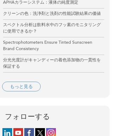
APHAカラーシステム：液体の純度測定
クリーンの色：洗浄剤と洗剤の性能試験結果の価値
スペクトル分析は飲料水中のフッ素のモニタリング
に使用できるか？
Spectrophotometers Ensure Tinted Sunscreen
Brand Consistency
分光光度計がキャンディーの着色添加物の一貫性を
保証する
もっと見る
フォローする
Follow us on LinkedIn
Follow us on YouTube
Follow us on Facebook
Follow us on X (formerly Twitter)
Follow us on Instagram