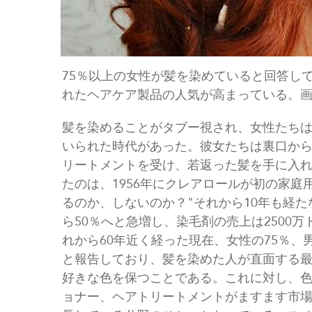
75％以上の女性が髪を染めていると回答し
れたヘアケア製品の人気が高まっている。画像出典F
髪を染めることがタブー視され、女性たち
いられた時代があった。彼女たちは裏口か
リートメントを受け、若返った髪を手に入
たのは、1956年にクレアロールが初の家庭用白
るのか、しないのか？"それから10年も経
ら50％へと急増し、染毛剤の売上は2500万
れから60年近く経った現在、女性の75％、
と報告しており、髪を染めた人が直面する
好きな色を保つことである。これに対し、
ョナー、ヘアトリートメントがますます市