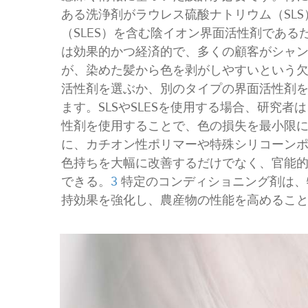
ある洗浄剤がラウレス硫酸ナトリウム（SL
（SLES）を含む陰イオン界面活性剤であ
は効果的かつ経済的で、多くの顧客がシャ
が、染めた髪から色を剥がしやすいという
活性剤を選ぶか、別のタイプの界面活性剤
ます。SLSやSLESを使用する場合、研究
性剤を使用することで、色の損失を最小限
に、カチオン性ポリマーや特殊シリコーン
色持ちを大幅に改善するだけでなく、官能
できる。
3
特定のコンディショニング剤は、
持効果を強化し、農産物の性能を高めるこ