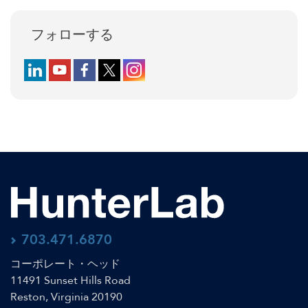
フォローする
Follow us on LinkedIn
Follow us on YouTube
Follow us on Facebook
Follow us on X (formerly Twitter)
Follow us on Instagram
703.471.6870
コーポレート・ヘッド
11491 Sunset Hills Road
Reston, Virginia 20190