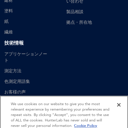
建材
い合わせ
塗料
製品相談
紙
拠点・所在地
繊維
技術情報
アプリケーションノー
ト
測定方法
色測定用語集
お客様の声
ユーザーマニュアル
We use cookies on our website to give you the most
relevant experience by remembering your preferences and
repeat visits. By clicking “Accept”, you consent to the use
of ALL the cookies. HunterLab has never sold and will
©
2026
Hunter Associates Laboratory, Inc.
never sell your personal information.
Cookie Policy