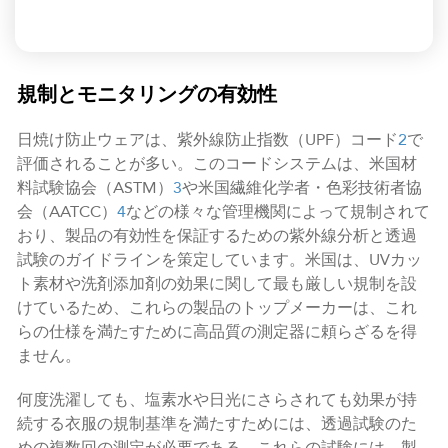
規制とモニタリングの有効性
日焼け防止ウェアは、紫外線防止指数（UPF）コード
2
で
評価されることが多い。このコードシステムは、米国材
料試験協会（ASTM）
3
や米国繊維化学者・色彩技術者協
会（AATCC）
4
などの様々な管理機関によって規制されて
おり、製品の有効性を保証するための紫外線分析と透過
試験のガイドラインを策定しています。米国は、UVカッ
ト素材や洗剤添加剤の効果に関して最も厳しい規制を設
けているため、これらの製品のトップメーカーは、これ
らの仕様を満たすために高品質の測定器に頼らざるを得
ません。
何度洗濯しても、塩素水や日光にさらされても効果が持
続する衣服の規制基準を満たすためには、透過試験のた
めの複数回の測定が必要である。これらの試験には、製