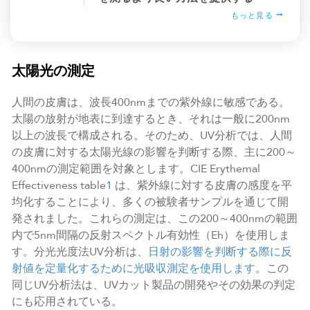
もっと見る
太陽光の測定
人間の皮膚は、波長400nmまでの紫外線に敏感である。
太陽の放射が地表に到達するとき、それは一般に200nm
以上の波長で構成される。そのため、UV分析では、人間
の皮膚に対する太陽光線の影響を判断する際、主に200～
400nmの測定範囲を対象とします。CIE Erythemal
Effectiveness table
1
は、紫外線に対する皮膚の感度を平
均化することにより、多くの被験者サンプルを通じて開
発されました。これらの測定は、この200～400nmの範囲
内で5nm間隔の反射スペクトル有効性（Eh）を使用しま
す。分光光度法UV分析は、
日射の影響を判断する際に反
射値を定量化するために光吸収測定を使用します
。この
同じUV分析法は、UVカット製品の開発やその効果の判定
にも応用されている。