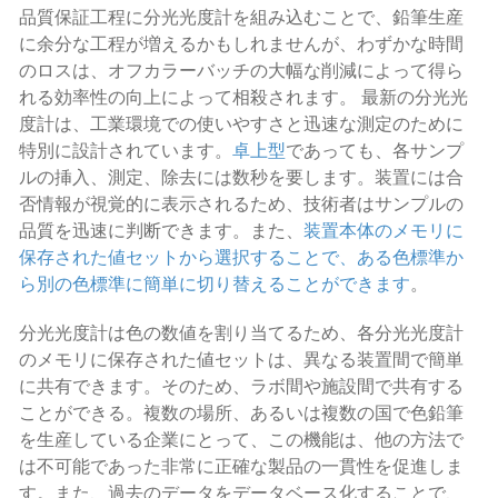
品質保証工程に分光光度計を組み込むことで、鉛筆生産
に余分な工程が増えるかもしれませんが、わずかな時間
のロスは、オフカラーバッチの大幅な削減によって得ら
れる効率性の向上によって相殺されます。 最新の分光光
度計は、工業環境での使いやすさと迅速な測定のために
特別に設計されています。
卓上型
であっても、各サンプ
ルの挿入、測定、除去には数秒を要します。装置には合
否情報が視覚的に表示されるため、技術者はサンプルの
品質を迅速に判断できます。また、
装置本体のメモリに
保存された値セットから選択することで、
ある色標準か
ら別の色標準に簡単に切り替えることができます
。
分光光度計は色の数値を割り当てるため、各分光光度計
のメモリに保存された値セットは、異なる装置間で簡単
に共有できます。そのため、ラボ間や施設間で共有する
ことができる。複数の場所、あるいは複数の国で色鉛筆
を生産している企業にとって、この機能は、他の方法で
は不可能であった非常に正確な製品の一貫性を促進しま
す。また、過去のデータをデータベース化することで、