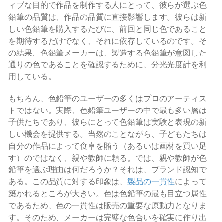
ィブな目的で作品を制作する人にとって、彼らが選ぶ色
鉛筆の品質は、作品の品質に直接影響します。彼らは新
しい色鉛筆を購入するたびに、前回と同じ色であること
を期待するだけでなく、それに依存しているのです。そ
の結果、色鉛筆メーカーは、製造する色鉛筆が意図した
通りの色であることを確認するために、分光光度計を利
用している。
もちろん、色鉛筆のユーザーの多くはプロのアーティス
トではない。実際、色鉛筆ユーザーの中で最も多い層は
子供たちであり、彼らにとって色鉛筆は実験と表現の新
しい機会を提供する。当然のことながら、子どもたちは
自分の作品によって食卓を賄う（あるいは画材を買い足
す）のではなく、親や教師に頼る。では、親や教師が色
鉛筆を選ぶ理由は何だろうか？それは、ブランド認知で
ある。この品質に対する印象は、
製品の一貫性
によって
築かれるところが大きい。色は色鉛筆の最も目立つ属性
であるため、色の一貫性は販売の重要な原動力となりま
す。そのため、メーカーは完璧な色合いを確実に作り出