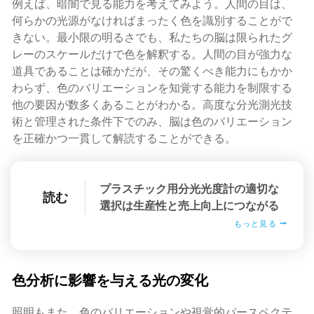
例えば、暗闇で見る能力を考えてみよう。人間の目は、
何らかの光源がなければまったく色を識別することがで
きない。最小限の明るさでも、私たちの脳は限られたグ
レーのスケールだけで色を解釈する。人間の目が強力な
道具であることは確かだが、その驚くべき能力にもかか
わらず、色のバリエーションを知覚する能力を制限する
他の要因が数多くあることがわかる。高度な分光測光技
術と管理された条件下でのみ、脳は色のバリエーション
を正確かつ一貫して解読することができる。
プラスチック用分光光度計の適切な
読む
選択は生産性と売上向上につながる
もっと見る
色分析に影響を与える光の変化
照明もまた、色のバリエーションや視覚的パースペクテ