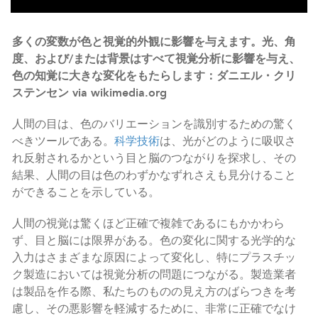
多くの変数が色と視覚的外観に影響を与えます。光、角
度、および/または背景はすべて視覚分析に影響を与え、
色の知覚に大きな変化をもたらします：ダニエル・クリ
ステンセン via wikimedia.org
人間の目は、色のバリエーションを識別するための驚く
べきツールである。
科学技術
は、光がどのように吸収さ
れ反射されるかという目と脳のつながりを探求し、その
結果、人間の目は色のわずかなずれさえも見分けること
ができることを示している。
人間の視覚は驚くほど正確で複雑であるにもかかわら
ず、目と脳には限界がある。色の変化に関する光学的な
入力はさまざまな原因によって変化し、特にプラスチッ
ク製造においては視覚分析の問題につながる。製造業者
は製品を作る際、私たちのものの見え方のばらつきを考
慮し、その悪影響を軽減するために、非常に正確でなけ