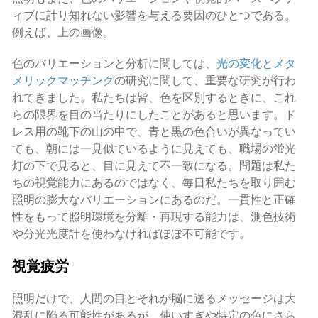
ィブに計り知れない影響を与える要因のひとつである。
例えば、上の画像。
色のバリエーションと分析に関しては、
光の変化と
メタ
メリックマッチング
の研究に関して、重要な研究が行わ
れてきました。私たちは皆、色を区別するときに、これ
らの限界を目の当たりにしたことがあると思います。ド
レス用の靴下の山の中で、青と黒の色合いが異なってい
ても、朝には一見似ているように見えても、職場の蛍光
灯の下で見ると、目に見えて不一致になる。問題は私た
ちの視覚能力にあるのではなく、毎日私たちを取り囲む
照明の膨大なバリエーションにあるのだ。一貫性と正確
性をもって照明環境を分離・再現する能力は、測色技術
や分光光度計を使わなければほぼ不可能です。
視覚疲労
照明だけで、人間の目とそれが脳に送るメッセージは大
混乱に陥る可能性があるが、使いすぎや特定の色にさら