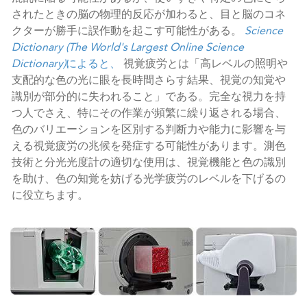
されたときの脳の物理的反応が加わると、目と脳のコネ
クターが勝手に誤作動を起こす可能性がある。
Science
Dictionary (The World's Largest Online Science
Dictionary)
によると、
視覚疲労とは「高レベルの照明や
支配的な色の光に眼を長時間さらす結果、視覚の知覚や
識別が部分的に失われること」である。完全な視力を持
つ人でさえ、特にその作業が頻繁に繰り返される場合、
色のバリエーションを区別する判断力や能力に影響を与
える視覚疲労の兆候を発症する可能性があります。測色
技術と分光光度計の適切な使用は、視覚機能と色の識別
を助け、色の知覚を妨げる光学疲労のレベルを下げるの
に役立ちます。