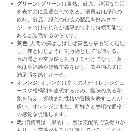
グリーン:
グリーンは自然、健康、清潔な生活
を表すのに最適な色である。消費者は緑色の
飲料、食品、緑色の包装の製品を好みます
が、それはそれらが健康的でより持続可能で
あると認識するからです。
黄色:
人間の脳はしばしば黄色を最も速く処理
し、赤と同じように刺激物として認識する。
喉の渇きや空腹感を刺激するだけでなく、黄
色は幸福感や楽観主義を促し、飲み物の味に
満足感を感じさせる。
オレンジ:
オレンジは多くの人がオレンジジュ
ースや柑橘類を連想するため、酸味のある印
象を与え、探検的な性格や冒険を表すことが
多い。オレンジはまた、新鮮さと手頃な価格
の感覚を促進します。
黒:
消費者は一般的に、黒は支配的で説得力が
あり、一貫性があると認識している。このよ