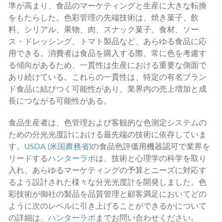
準が高まり、食品のマーケティングと生産に大きな転換
をもたらした。色彩管理の先端技術は、焼き菓子、飲
料、シリアル、果物、肉、スナック菓子、食材、ソー
ス・ドレッシング、トマト製品など、あらゆる食品に応
用できる。消費者は食品を購入する際、常に色を考慮す
る傾向があるため、一貫性は生産における重要な側面で
あり続けている。これらの一貫性は、特定の有名ブラン
ド食品に結びつく可能性があり、業界内の売上増加と成
長につながる可能性がある。
食品生産者は、色管理および客観的な色測定システムの
ための分光光度計における最先端の技術に依存していま
す。
USDA (米国農務省)
の食品色評価用機器認可で業界を
リードする
ハンターラボ
は、技術と心理学の科学を取り
入れ、あらゆるマーケティングの予算とニーズに対応す
るよう設計された様々な分光光度計を開発しました。色
彩技術が御社の製品を品質管理と顧客満足においてどの
ように次のレベルに引き上げることができるかについて
の詳細は、
ハンターラボ
までお問い合わせください。