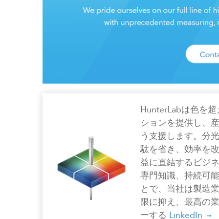
HunterLabは
ションを提供し、
う支援します。分
駄を省き、効率を
益に直結するビジ
専門知識、持続可
とで、当社は製造
限に抑え、最高の
ーする
LinkedIn