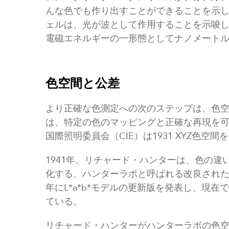
んな色でも作り出すことができることを示
ェルは、光が波として作用することを示唆
電磁エネルギーの一形態としてナノメート
色空間と公差
より正確な色測定への次のステップは、色
は、特定の色のマッピングと正確な再現を可
国際照明委員会（CIE）は1931 XYZ色空間
1941年、リチャード・ハンターは、色の違
化する、ハンターラボと呼ばれる改良された三
年にL*a*b*モデルの更新版を発表し、現
ている。
リチャード・ハンターがハンターラボの色