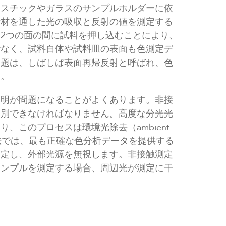
ラスチックやガラスのサンプルホルダーに依
素材を通した光の吸収と反射の値を測定する
2つの面の間に試料を押し込むことにより、
でなく、試料自体や試料皿の表面も色測定デ
問題は、しばしば表面再帰反射と呼ばれ、色
す。
照明が問題になることがよくあります。非接
区別できなければなりません。高度な分光光
、このプロセスは環境光除去（ambient
。この方法では、最も正確な色分析データを提供する
測定し、外部光源を無視します。非接触測定
サンプルを測定する場合、周辺光が測定に干