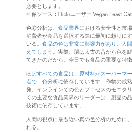
必要とします。
画像ソース：Flickrユーザー Vegan Feast Cate
色彩分析は、
食品業界
における安全性と市
消費者が食品を選択する際に最初に頼りに
いる。
食品の色は非常に影響力があり、人
えてしまう
。実際、脳は太古の昔から色を
てきたのだから、今日でも食品の重要な特
ほぼすべての食品は、原材料がスーパーマ
点で、色分析
に依存しています。作物の成
発、インラインでの色とプロセスのモニタ
くの主要な食品業界のリーダーは、製品の
技術に依存しています。
人間の視点に最も近い真の色分析のために
れる。