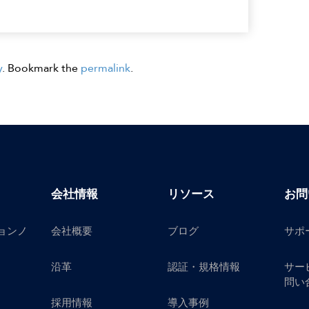
y
. Bookmark the
permalink
.
会社情報
リソース
お問
ョンノ
会社概要
ブログ
サポ
沿革
認証・規格情報
サー
問い
採用情報
導入事例