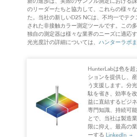
新の進歩は、実際のサンプル測定における
のリーダーたちと協力して、これらの様々
た。当社の新しいD25 NCは、不均一でテ
された非接触カラー測定ツールです。この
独自の測定器は様々な業界のニーズに適応
光光度計の詳細については、
ハンターラボ
HunterLabは
ションを提供し、
う支援します。分
駄を省き、効率を
益に直結するビジ
専門知識、持続可
とで、当社は製造
限に抑え、最高の
ーする
LinkedIn