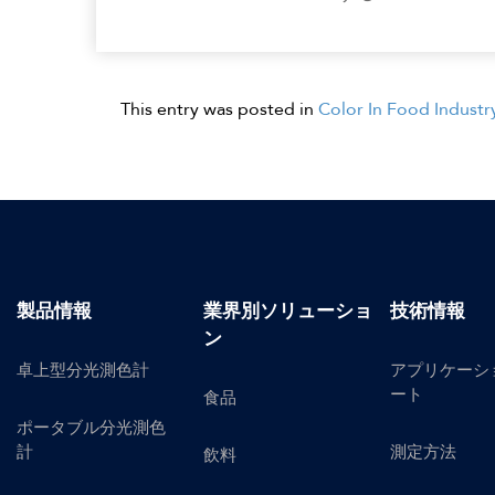
This entry was posted in
Color In Food Industr
製品情報
業界別ソリューショ
技術情報
ン
卓上型分光測色計
アプリケーシ
ート
食品
ポータブル分光測色
計
測定方法
飲料