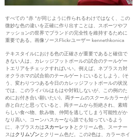
すべての "赤 "が同じように作られるわけではなく、この
微妙な色の違いを正確に作り出すことは、スポーツやフ
ァッションの世界でブランドの完全性を維持するために
重要である。画像ソースFlickrユーザー kennethkonica
テキスタイルにおける色の正確さが重要であると確信で
きない人は、カレッジフットボールの試合のテールゲー
トエリアをチェックすればいい。例えば、ネブラスカ対
オクラホマの試合前のテールゲートにいるとしよう。(そ
う、変わりつつある今日のカレッジフットボールの状況
では、このライバルはもはや対戦しないが、この例のた
めにお付き合い願いたい)。両チームのスクールカラーが
赤と白だと思っていると、両チームから拒絶され、素晴
らしい食べ物、飲み物、仲間を逃してしまう可能性がか
なり高い。コーンハスカーなら誰でも知っているよう
に、ネブラスカは
スカーレット
とクリーム色、スーナー
スは
クリムゾン
とクリーム色だ。この2色は、カラーホイ