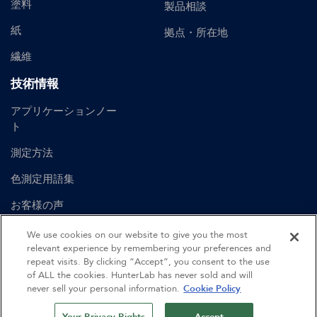
塗料
製品相談
紙
拠点・所在地
繊維
技術情報
アプリケーションノー
ト
測定方法
色測定用語集
お客様の声
ユーザーマニュアル
We use cookies on our website to give you the most
relevant experience by remembering your preferences and
repeat visits. By clicking “Accept”, you consent to the use
of ALL the cookies. HunterLab has never sold and will
©
2026
Hunter Associates Laboratory, Inc.
never sell your personal information.
Cookie Policy
認証
利用規約
プライバシーポリシー
サイトマップ