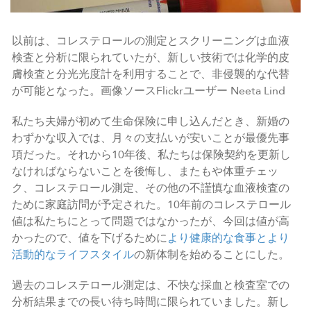
以前は、コレステロールの測定とスクリーニングは血液
検査と分析に限られていたが、新しい技術では化学的皮
膚検査と分光光度計を利用することで、非侵襲的な代替
が可能となった。画像ソースFlickrユーザー Neeta Lind
私たち夫婦が初めて生命保険に申し込んだとき、新婚の
わずかな収入では、月々の支払いが安いことが最優先事
項だった。それから10年後、私たちは保険契約を更新し
なければならないことを後悔し、またもや体重チェッ
ク、コレステロール測定、その他の不謹慎な血液検査の
ために家庭訪問が予定された。10年前のコレステロール
値は私たちにとって問題ではなかったが、今回は値が高
かったので、値を下げるために
より健康的な食事とより
活動的なライフスタイル
の新体制を始めることにした。
過去のコレステロール測定は、不快な採血と検査室での
分析結果までの長い待ち時間に限られていました。新し