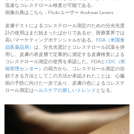
迅速なコレステロール検査が可能である。
画像出典はこちら：Flickrユーザー Andreas Levers
皮膚テストによるコレステロール測定のための分光光度
計の使用はまだ始まったばかりであるが、医療業界では
高いマーケティングポテンシャルがある。
FDA（米国食
品医薬品局）
は、分光光度計とコレステロール試薬を併
用し、皮膚の表皮層で定量的に測定する皮膚検査による
コレステロール測定の使用を承認した。FDAと
CDC（疾
病管理センター）
の両方から、コレステロール測定の信
頼できる方法としてこの方法が承認されたことは、心臓
病の予防に向けた一歩であり、皮膚の色によるコレステ
ロール測定は
ヘルスケアの新しいトレンド
となる。