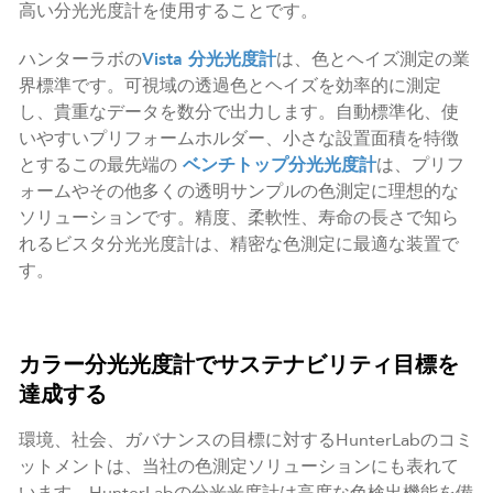
高い分光光度計を使用することです。
ハンターラボの
Vista 分光光度計
は、色とヘイズ測定の業
界標準です。可視域の透過色とヘイズを効率的に測定
し、貴重なデータを数分で出力します。自動標準化、使
いやすいプリフォームホルダー、小さな設置面積を特徴
とするこの最先端の
ベンチトップ分光光度計
は、プリフ
ォームやその他多くの透明サンプルの色測定に理想的な
ソリューションです。精度、柔軟性、寿命の長さで知ら
れるビスタ分光光度計は、精密な色測定に最適な装置で
す。
カラー分光光度計でサステナビリティ目標を
達成する
環境、社会、ガバナンスの目標に対するHunterLabのコミ
ットメントは、当社の色測定ソリューションにも表れて