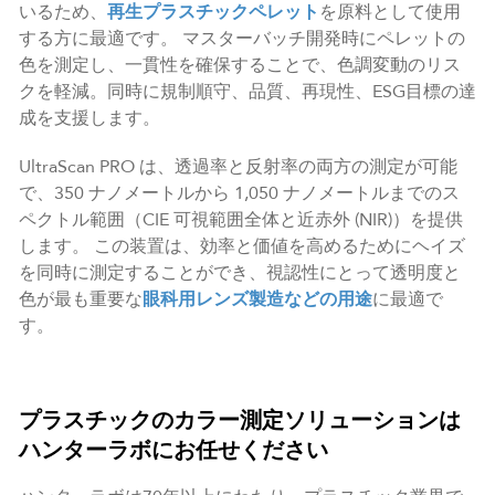
いるため、
再生プラスチックペレット
を原料として使用
する方に最適です。 マスターバッチ開発時にペレットの
色を測定し、一貫性を確保することで、色調変動のリス
クを軽減。同時に規制順守、品質、再現性、ESG目標の達
成を支援します。
UltraScan PRO は、透過率と反射率の両方の測定が可能
で、350 ナノメートルから 1,050 ナノメートルまでのス
ペクトル範囲（CIE 可視範囲全体と近赤外 (NIR)）を提供
します。 この装置は、効率と価値を高めるためにヘイズ
を同時に測定することができ、視認性にとって透明度と
色が最も重要な
眼科用レンズ製造などの用途
に最適で
す。
プラスチックのカラー測定ソリューションは
ハンターラボにお任せください