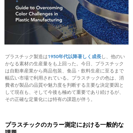
プラスチック製造は
1950年代以降著しく成長
し、他のい
かなる素材の生産量をも上回った。今日、プラスチック
は自動車産業から商品包装、食品・飲料生産に至るまで
幅広い市場で利用されている。プラスチックの色は、消
費者が製品の品質や魅力度を判断する主要な決定要因と
して現在も、そして今後も極めて重要であり続けるが、
その正確な定量化には特有の課題が伴う。
プラスチックのカラー測定における一般的な
課題