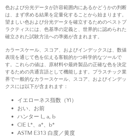
色および分光データが許容範囲内にあるかどうかの判断
は、まず求める結果を定量化することから始まります。
望ましい色および分光データを確立するためのベストプ
ラクティスには、色基準の定義と、世界的に認められた
確立された試験方法への準拠が含まれます。
カラースケール、スコア、およびインデックスは、数値
表現を通じて色を伝える客観的かつ科学的なツールで
す。これらの値は、原材料や最終製品の正確な色を決定
するための共通言語として機能します。プラスチック業
界で一般的なカラースケール、スコア、およびインデッ
クスには以下が含まれます：
イエローネス指数（YI）
おい、お前
ハンター L, a, b
CIE L*、a*、b*
ASTM E313 白度／黄度