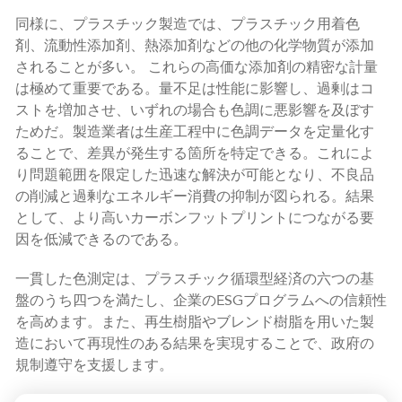
同様に、プラスチック製造では、プラスチック用着色
剤、流動性添加剤、熱添加剤などの他の化学物質が添加
されることが多い。 これらの高価な添加剤の精密な計量
は極めて重要である。量不足は性能に影響し、過剰はコ
ストを増加させ、いずれの場合も色調に悪影響を及ぼす
ためだ。製造業者は生産工程中に色調データを定量化す
ることで、差異が発生する箇所を特定できる。これによ
り問題範囲を限定した迅速な解決が可能となり、不良品
の削減と過剰なエネルギー消費の抑制が図られる。結果
として、より高いカーボンフットプリントにつながる要
因を低減できるのである。
一貫した色測定は、プラスチック循環型経済の六つの基
盤のうち四つを満たし、企業のESGプログラムへの信頼性
を高めます。また、再生樹脂やブレンド樹脂を用いた製
造において再現性のある結果を実現することで、政府の
規制遵守を支援します。