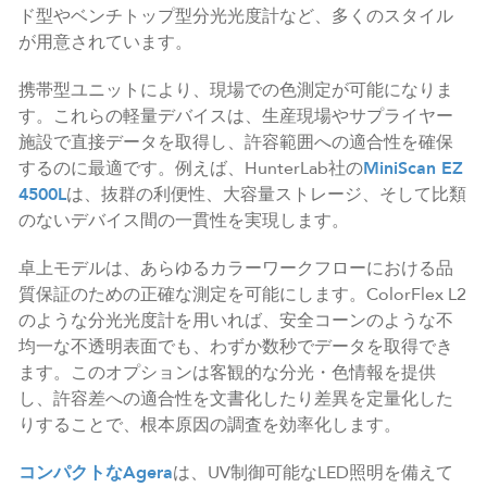
ド型やベンチトップ型分光光度計など、多くのスタイル
が用意されています。
携帯型ユニットにより、現場での色測定が可能になりま
す。これらの軽量デバイスは、生産現場やサプライヤー
施設で直接データを取得し、許容範囲への適合性を確保
するのに最適です。例えば、HunterLab社の
MiniScan EZ
4500L
は、抜群の利便性、大容量ストレージ、そして比類
のないデバイス間の一貫性を実現します。
卓上モデルは、あらゆるカラーワークフローにおける品
質保証のための正確な測定を可能にします。ColorFlex L2
のような分光光度計を用いれば、安全コーンのような不
均一な不透明表面でも、わずか数秒でデータを取得でき
ます。このオプションは客観的な分光・色情報を提供
し、許容差への適合性を文書化したり差異を定量化した
りすることで、根本原因の調査を効率化します。
コンパクトなAgera
は、UV制御可能なLED照明を備えて