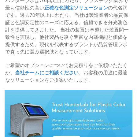
ハンターラボは70年以上にわたり、プラスチック業界で
最も信頼性の高い
正確な色測定ソリューション
の代名詞
です。過去70年以上にわたり、当社は製造業者の品質保
証と色調安定性のニーズに応える、信頼できる分光測色
計を提供してきました。 当社の装置は卓越した装置間一
致性を実現し、他社製品を凌ぐ豊富な内蔵機能と価値を
提供するため、現代を代表するブランドが品質管理ラボ
で真っ先に選ぶ選択肢となっています。
ご希望のオプションについてお見積りをご依頼いただく
か、
当社チームにご相談ください
。お客様の用途に最適
なソリューションをご提案いたします。