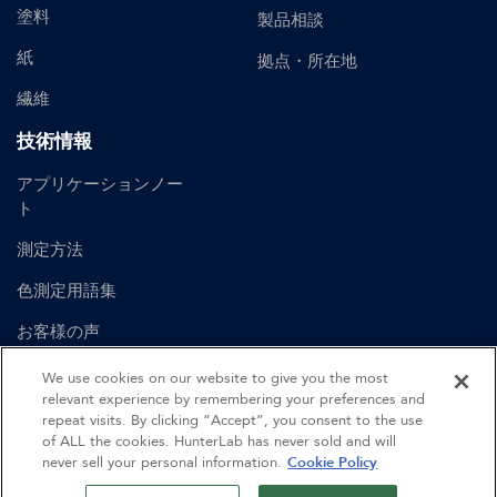
塗料
製品相談
紙
拠点・所在地
繊維
技術情報
アプリケーションノー
ト
測定方法
色測定用語集
お客様の声
ユーザーマニュアル
We use cookies on our website to give you the most
relevant experience by remembering your preferences and
repeat visits. By clicking “Accept”, you consent to the use
of ALL the cookies. HunterLab has never sold and will
©
2026
Hunter Associates Laboratory, Inc.
never sell your personal information.
Cookie Policy
認証
利用規約
プライバシーポリシー
サイトマップ