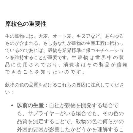
原粒色の重要性
生の穀物には、大麦、オート麦、キヌアなど、あらゆる
ものが含まれる。もしあなたが穀物の生産工程に携わっ
ているのであれば、穀物を業界標準に保つモチベーショ
ンを維持することが重要です。生 穀 物 は 世 界 中 の 製
品 に 使 用 さ れ て お り 、消 費 者 は そ の 製 品 が 信 頼
で き る こ と を 知 り た い の で す 。
穀物の色の品質を妨げるこれらの要因に注意してくださ
い：
以前の生産：
自社が穀物を開発する場合で
も、サプライヤーがいる場合でも、その色の
品質を測定することで、穀物の色に何らかの
外因的要因が影響したかどうかを理解するこ